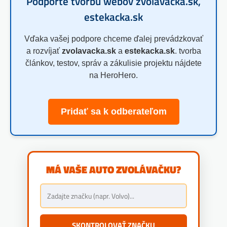
Podporte tvorbu webov zvolavacka.sk,
estekacka.sk
Vďaka vašej podpore chceme ďalej prevádzkovať
a rozvíjať
zvolavacka.sk
a
estekacka.sk
. tvorba
článkov, testov, správ a zákulisie projektu nájdete
na HeroHero.
Pridať sa k odberateľom
MÁ VAŠE AUTO ZVOLÁVAČKU?
SKONTROLOVAŤ ZNAČKU