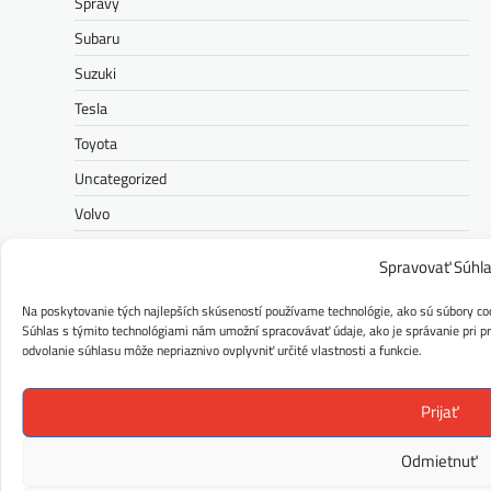
Správy
Subaru
Suzuki
Tesla
Toyota
Uncategorized
Volvo
VW
Spravovať Súhl
Závady
Na poskytovanie tých najlepších skúseností používame technológie, ako sú súbory coo
Zvolávačka
Súhlas s týmito technológiami nám umožní spracovávať údaje, ako je správanie pri pre
odvolanie súhlasu môže nepriaznivo ovplyvniť určité vlastnosti a funkcie.
OVERTE SI VIN ČÍSLO
Prijať
VOZIDLA
Odmietnuť