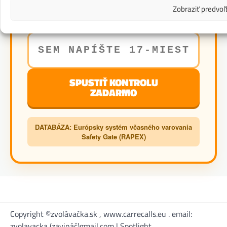
Zistite okamžite, či vaše auto nemá
Zobraziť predvoľ
nebezpečnú výrobnú vadu.
SPUSTIŤ KONTROLU
ZADARMO
DATABÁZA: Európsky systém včasného varovania
Safety Gate (RAPEX)
Copyright ©zvolávačka.sk , www.carrecalls.eu . email:
zvolavacka (zavináč)gmail.com | Spotlight