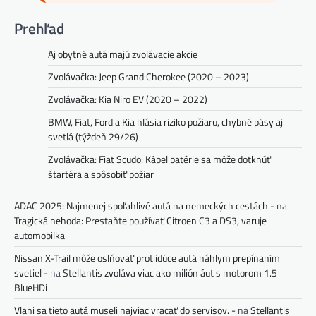
Prehľad
Aj obytné autá majú zvolávacie akcie
Zvolávačka: Jeep Grand Cherokee (2020 – 2023)
Zvolávačka: Kia Niro EV (2020 – 2022)
BMW, Fiat, Ford a Kia hlásia riziko požiaru, chybné pásy aj
svetlá (týždeň 29/26)
Zvolávačka: Fiat Scudo: Kábel batérie sa môže dotknúť
štartéra a spôsobiť požiar
ADAC 2025: Najmenej spoľahlivé autá na nemeckých cestách -
na
Tragická nehoda: Prestaňte používať Citroen C3 a DS3, varuje
automobilka
Nissan X-Trail môže oslňovať protiidúce autá náhlym prepínaním
svetiel -
na
Stellantis zvoláva viac ako milión áut s motorom 1.5
BlueHDi
Vlani sa tieto autá museli najviac vracať do servisov. -
na
Stellantis