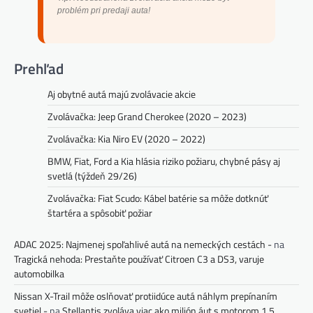
problém pri predaji auta!
Prehľad
Aj obytné autá majú zvolávacie akcie
Zvolávačka: Jeep Grand Cherokee (2020 – 2023)
Zvolávačka: Kia Niro EV (2020 – 2022)
BMW, Fiat, Ford a Kia hlásia riziko požiaru, chybné pásy aj
svetlá (týždeň 29/26)
Zvolávačka: Fiat Scudo: Kábel batérie sa môže dotknúť
štartéra a spôsobiť požiar
ADAC 2025: Najmenej spoľahlivé autá na nemeckých cestách -
na
Tragická nehoda: Prestaňte používať Citroen C3 a DS3, varuje
automobilka
Nissan X-Trail môže oslňovať protiidúce autá náhlym prepínaním
svetiel -
na
Stellantis zvoláva viac ako milión áut s motorom 1.5