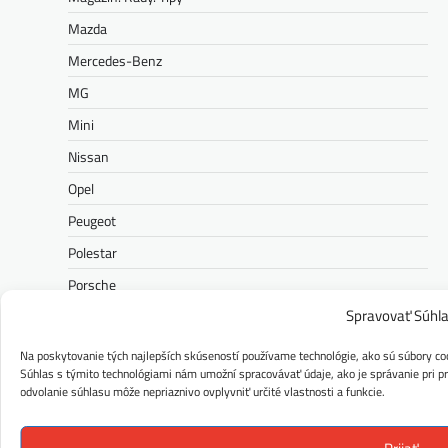
Mazda
Mercedes-Benz
MG
Mini
Nissan
Opel
Peugeot
Polestar
Porsche
Spravovať Súhl
Ram
Range Rover
Na poskytovanie tých najlepších skúseností používame technológie, ako sú súbory coo
Súhlas s týmito technológiami nám umožní spracovávať údaje, ako je správanie pri pre
Renault
odvolanie súhlasu môže nepriaznivo ovplyvniť určité vlastnosti a funkcie.
Rolls-Royce
Seat