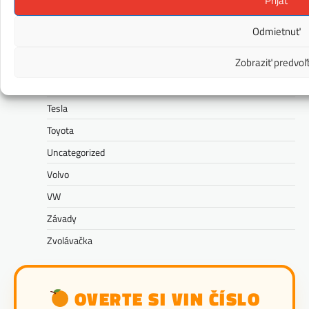
Prijať
Škoda
Odmietnuť
Správy
Zobraziť predvoľ
Subaru
Suzuki
Tesla
Toyota
Uncategorized
Volvo
VW
Závady
Zvolávačka
OVERTE SI VIN ČÍSLO