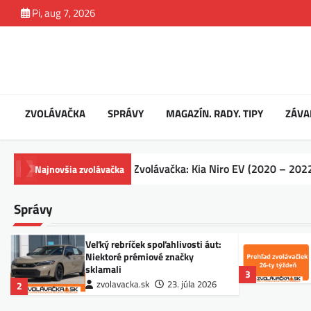
Skip
Pi, aug 7, 2026
to
content
ZVOLÁVAČKA
SPRÁVY
MAGAZÍN. RADY. TIPY
ZÁVA
)
Zvolávačka: Kia Niro EV (2020 – 2022)
BMW, Fiat,
Najnovšia zvolávačka
Správy
ahlivosti áut:
Prehľad zvolávacích akcií 26.
 značky
týždňa 2026
zvolavacka.sk
9. júla 2026
3
23. júla 2026