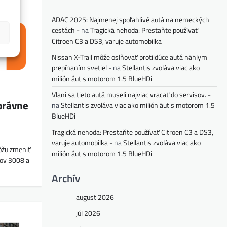
ADAC 2025: Najmenej spoľahlivé autá na nemeckých
cestách -
na
Tragická nehoda: Prestaňte používať
Citroen C3 a DS3, varuje automobilka
Nissan X-Trail môže oslňovať protiidúce autá náhlym
prepínaním svetiel -
na
Stellantis zvoláva viac ako
milión áut s motorom 1.5 BlueHDi
Vlani sa tieto autá museli najviac vracať do servisov. -
právne
na
Stellantis zvoláva viac ako milión áut s motorom 1.5
BlueHDi
Tragická nehoda: Prestaňte používať Citroen C3 a DS3,
varuje automobilka -
na
Stellantis zvoláva viac ako
ôžu zmeniť
milión áut s motorom 1.5 BlueHDi
lov 3008 a
Archív
august 2026
júl 2026