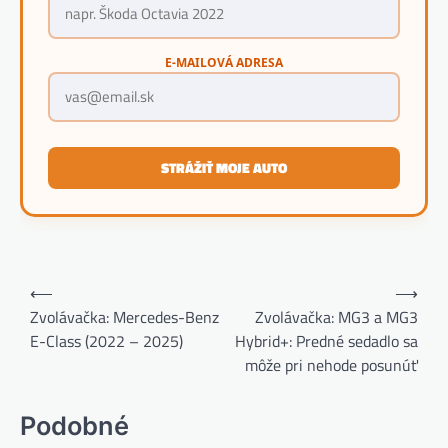
E-MAILOVÁ ADRESA
STRÁŽIŤ MOJE AUTO
Navigácia
⟵
⟶
v
Zvolávačka: Mercedes-Benz
Zvolávačka: MG3 a MG3
E-Class (2022 – 2025)
Hybrid+: Predné sedadlo sa
článku
môže pri nehode posunúť
Podobné