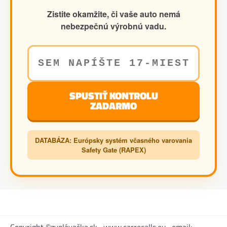
Zistite okamžite, či vaše auto nemá
nebezpečnú výrobnú vadu.
SPUSTIŤ KONTROLU
ZADARMO
DATABÁZA: Európsky systém včasného varovania
Safety Gate (RAPEX)
Copyright ©zvolávačka.sk , www.carrecalls.eu . email: