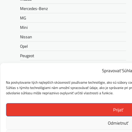
Mercedes-Benz
MG
Mini
Nissan
Opel
Peugeot
Polestar
Spravovať Súhl
Porsche
Na poskytovanie tých najlepších skúseností používame technológie, ako sú súbory coo
Ram
Súhlas s týmito technológiami nám umožní spracovávať údaje, ako je správanie pri pre
odvolanie súhlasu môže nepriaznivo ovplyvniť určité vlastnosti a funkcie.
Range Rover
Renault
Prijať
Rolls-Royce
Seat
Odmietnuť
Škoda