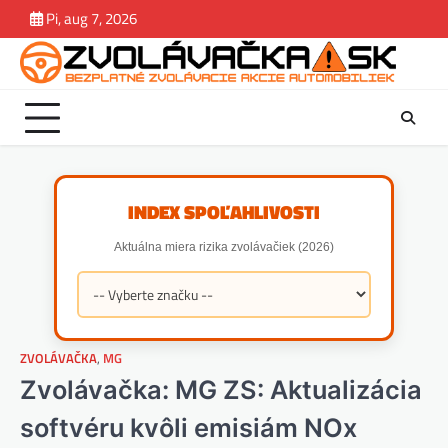
Skip
Pi, aug 7, 2026
Zvolávačka
Správy
Magazín.
Závady
Jazdene
estek
to
Rady.
content
Tipy
INDEX SPOĽAHLIVOSTI
Aktuálna miera rizika zvolávačiek (2026)
ZVOLÁVAČKA
,
MG
Zvolávačka: MG ZS: Aktualizácia
softvéru kvôli emisiám NOx