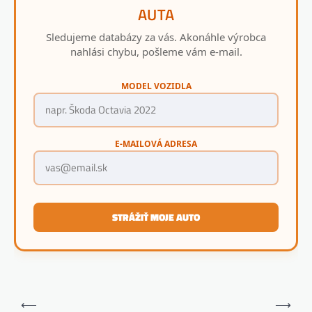
AUTA
Sledujeme databázy za vás. Akonáhle výrobca
nahlási chybu, pošleme vám e-mail.
MODEL VOZIDLA
E-MAILOVÁ ADRESA
STRÁŽIŤ MOJE AUTO
Navigácia
⟵
⟶