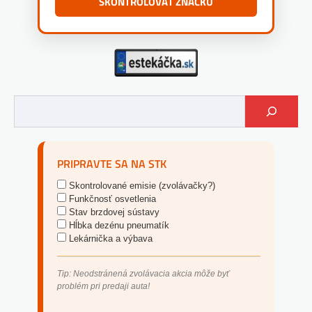
SKONTROLOVAŤ ZNAČKU
PRIPRAVTE SA NA STK
Skontrolované emisie (zvolávačky?)
Funkčnosť osvetlenia
Stav brzdovej sústavy
Hĺbka dezénu pneumatík
Lekárnička a výbava
Tip: Neodstránená zvolávacia akcia môže byť
problém pri predaji auta!