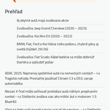
Prehľad
Aj obytné autá majú zvolávacie akcie
Zvolávačka: Jeep Grand Cherokee (2020 – 2023)
Zvolávačka: Kia Niro EV (2020 – 2022)
BMW, Fiat, Ford a Kia hlásia riziko požiaru, chybné pásy aj
svetlá (týždeň 29/26)
Zvolávačka: Fiat Scudo: Kábel batérie sa môže dotknúť
štartéra a spôsobiť požiar
ADAC 2025: Najmenej spoľahlivé autá na nemeckých cestách -
na
Tragická nehoda: Prestaňte používať Citroen C3 a DS3, varuje
automobilka
Nissan X-Trail môže oslňovať protiidúce autá náhlym prepínaním
svetiel -
na
Stellantis zvoláva viac ako milión áut s motorom 1.5
BlueHDi
Vlani sa tieto autá museli najviac vracať do servisov. -
na
Stellantis