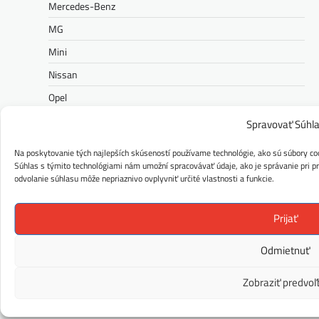
Mercedes-Benz
MG
Mini
Nissan
Opel
Peugeot
Spravovať Súhl
Polestar
Na poskytovanie tých najlepších skúseností používame technológie, ako sú súbory coo
Porsche
Súhlas s týmito technológiami nám umožní spracovávať údaje, ako je správanie pri pre
odvolanie súhlasu môže nepriaznivo ovplyvniť určité vlastnosti a funkcie.
Ram
Range Rover
Prijať
Renault
Odmietnuť
Rolls-Royce
Seat
Zobraziť predvoľ
Škoda