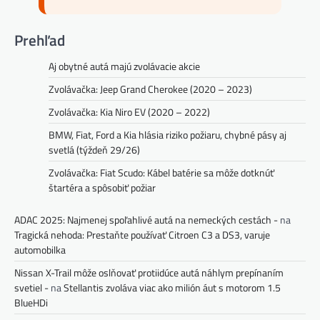
Prehľad
Aj obytné autá majú zvolávacie akcie
Zvolávačka: Jeep Grand Cherokee (2020 – 2023)
Zvolávačka: Kia Niro EV (2020 – 2022)
BMW, Fiat, Ford a Kia hlásia riziko požiaru, chybné pásy aj
svetlá (týždeň 29/26)
Zvolávačka: Fiat Scudo: Kábel batérie sa môže dotknúť
štartéra a spôsobiť požiar
ADAC 2025: Najmenej spoľahlivé autá na nemeckých cestách -
na
Tragická nehoda: Prestaňte používať Citroen C3 a DS3, varuje
automobilka
Nissan X-Trail môže oslňovať protiidúce autá náhlym prepínaním
svetiel -
na
Stellantis zvoláva viac ako milión áut s motorom 1.5
BlueHDi