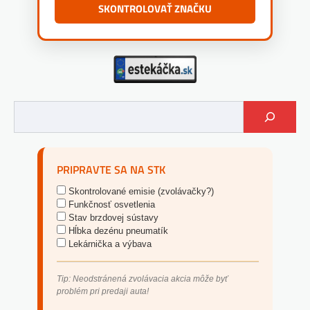
SKONTROLOVAŤ ZNAČKU
PRIPRAVTE SA NA STK
Skontrolované emisie (zvolávačky?)
Funkčnosť osvetlenia
Stav brzdovej sústavy
Hĺbka dezénu pneumatík
Lekárnička a výbava
Tip: Neodstránená zvolávacia akcia môže byť
problém pri predaji auta!