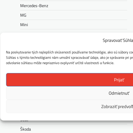
Mercedes-Benz
MG
Mini
Nissan
Spravovať Súhl
Opel
Na poskytovanie tých najlepších skúseností používame technológie, ako sú súbory coo
Peugeot
Súhlas s týmito technológiami nám umožní spracovávať údaje, ako je správanie pri pre
Polestar
odvolanie súhlasu môže nepriaznivo ovplyvniť určité vlastnosti a funkcie.
Porsche
Prijať
Ram
Range Rover
Odmietnuť
Renault
Zobraziť predvoľ
Rolls-Royce
Seat
Škoda