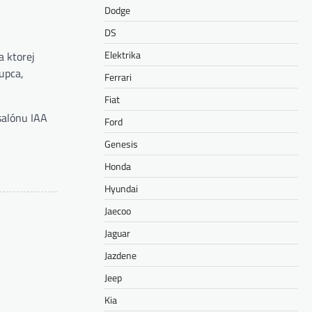
Dodge
DS
Elektrika
a ktorej
upca,
Ferrari
Fiat
salónu IAA
Ford
Genesis
Honda
Hyundai
Jaecoo
Jaguar
Jazdene
Jeep
Kia