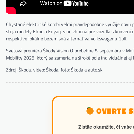
Chystané elektrické kombi veľmi pravdepodobne využije novú pl
stoja modely Elroq a Enyaq, viac vhodná pre vozidlá s konvenčn
respektíve lokálne bezemisná alternatíva Volkswagenu Golf.
Svetová premiéra Škody Vision O prebehne 8. septembra v Mníc
Mobility 2025, ktorý sa zameria na široké pole individuálnej a
Zdroj: Škoda, video: Škoda, foto: Škoda a auto.sk
OVERTE SI
Zistite okamžite, či va