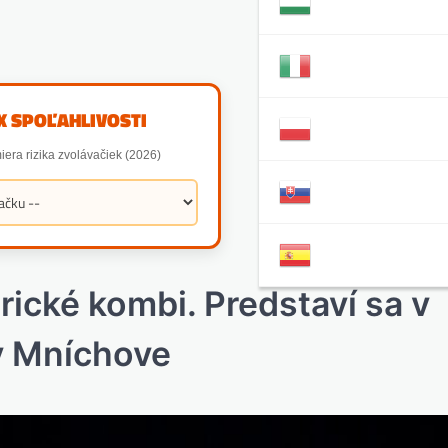
X SPOĽAHLIVOSTI
iera rizika zvolávačiek (2026)
rické kombi. Predstaví sa v
v Mníchove