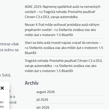
ADAC 2025: Najmenej spoľahlivé autá na nemeckých
cestách -
na
Tragická nehoda: Prestaňte používať
Citroen C3 a DS3, varuje automobilka
Nissan X-Trail môže oslňovať protiidúce autá náhlym
prepínaním svetiel -
na
Stellantis zvoláva viac ako
milión áut s motorom 1.5 BlueHDi
Vlani sa tieto autá museli najviac vracať do servisov. -
entoraz však
na
Stellantis zvoláva viac ako milión áut s motorom 1.5
na scénu sa
BlueHDi
Tragická nehoda: Prestaňte používať Citroen C3 a DS3,
varuje automobilka -
na
Stellantis zvoláva viac ako
milión áut s motorom 1.5 BlueHDi
 Solid,
Archív
me jeho
august 2026
hranice a
júl 2026
každodenné
žní
hlas
jún 2026