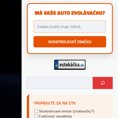
MÁ VAŠE AUTO ZVOLÁVAČKU?
SKONTROLOVAŤ ZNAČKU
PRIPRAVTE SA NA STK
Skontrolované emisie (zvolávačky?)
Funkčnosť osvetlenia