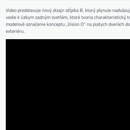
Video predstavuje nový dizajn stĺpika B, ktorý plynule nadväz
vedie k úzkym zadným svetlám, ktoré tvoria charakteristický t
modelové označenie konceptu „Vision O“ na piatych dverách do
exteriéru.