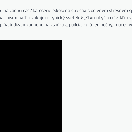
uje na zadnú časť karosérie. Skosená strecha s deleným strešným 
var písmena T, evokujúce typický svetelný „štvoroký“ motív. Nápis
pĺňajú dizajn zadného nárazníka a podčiarkujú jedinečný, moderný