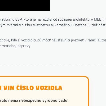
atformu SSP, ktorá je na rozdiel od súčasnej architektúry MEB, n
ými tvarmi s nižšou svetlosťou aj karosériou. Dostane ju tiež nást
hove, kde si vozidlo budú môcť návštevníci prezrieť v rámci auto
j hromadnej dopravy.
 VIN ČÍSLO VOZIDLA
še auto nemá nebezpečnú výrobnú vadu.