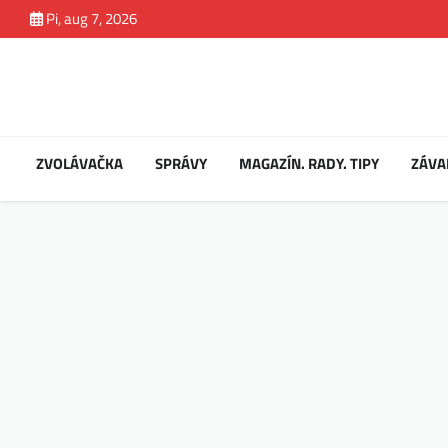
Skip
Pi, aug 7, 2026
to
content
ZVOLÁVAČKA
SPRÁVY
MAGAZÍN. RADY. TIPY
ZÁVA