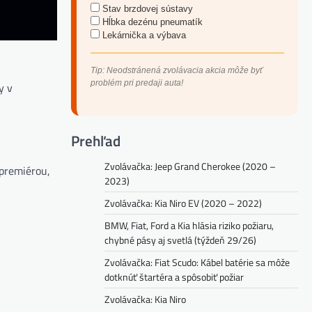
Stav brzdovej sústavy
Hĺbka dezénu pneumatík
Lekárnička a výbava
Tip: Neodstránená zvolávacia akcia môže byť
problém pri predaji auta!
y v
Prehľad
Zvolávačka: Jeep Grand Cherokee (2020 –
 premiérou,
2023)
Zvolávačka: Kia Niro EV (2020 – 2022)
BMW, Fiat, Ford a Kia hlásia riziko požiaru,
chybné pásy aj svetlá (týždeň 29/26)
Zvolávačka: Fiat Scudo: Kábel batérie sa môže
dotknúť štartéra a spôsobiť požiar
Zvolávačka: Kia Niro