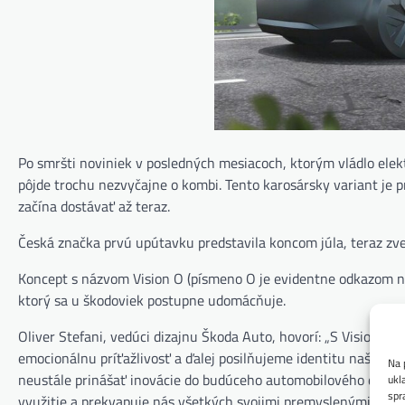
Po smršti noviniek v posledných mesiacoch, ktorým vládlo elekt
pôjde trochu nezvyčajne o kombi. Tento karosársky variant je
začína dostávať až teraz.
Česká značka prvú upútavku predstavila koncom júla, teraz zve
Koncept s názvom Vision O (písmeno O je evidentne odkazom na
ktorý sa u škodoviek postupne udomácňuje.
Oliver Stefani, vedúci dizajnu Škoda Auto, hovorí: „S Vision O
emocionálnu príťažlivosť a ďalej posilňujeme identitu našej z
Na 
neustále prinášať inovácie do budúceho automobilového dizajn
ukl
spr
využitie a prekvapuje nás všetkých svojimi premyslenými detai