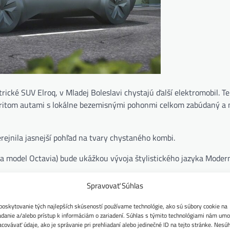
rické SUV Elroq, v Mladej Boleslavi chystajú ďalší elektromobil. T
 pritom autami s lokálne bezemisnými pohonmi celkom zabúdaný a 
rejnila jasnejší pohľad na tvary chystaného kombi.
 model Octavia) bude ukážkou vývoja štylistického jazyka Modern
Spravovať Súhlas
 neustále rozvíjame náš dizajnový jazyk Modern Solid, zdokonaľuje
načky. Nový dizajnový koncept zdôrazňuje naše odhodlanie posúvať 
poskytovanie tých najlepších skúseností používame technológie, ako sú súbory cookie na
u. hodnotám našej značky. Vision O je mimoriadne praktický pre 
adanie a/alebo prístup k informáciám o zariadení. Súhlas s týmito technológiami nám umo
acovávať údaje, ako je správanie pri prehliadaní alebo jedinečné ID na tejto stránke. Nesú
lmi.“