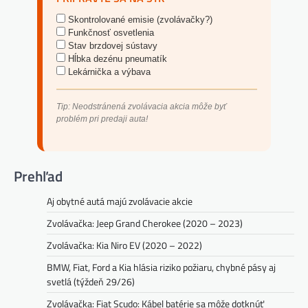
Skontrolované emisie (zvolávačky?)
Funkčnosť osvetlenia
Stav brzdovej sústavy
Hĺbka dezénu pneumatík
Lekárnička a výbava
Tip: Neodstránená zvolávacia akcia môže byť
problém pri predaji auta!
Prehľad
Aj obytné autá majú zvolávacie akcie
Zvolávačka: Jeep Grand Cherokee (2020 – 2023)
Zvolávačka: Kia Niro EV (2020 – 2022)
BMW, Fiat, Ford a Kia hlásia riziko požiaru, chybné pásy aj
svetlá (týždeň 29/26)
Zvolávačka: Fiat Scudo: Kábel batérie sa môže dotknúť