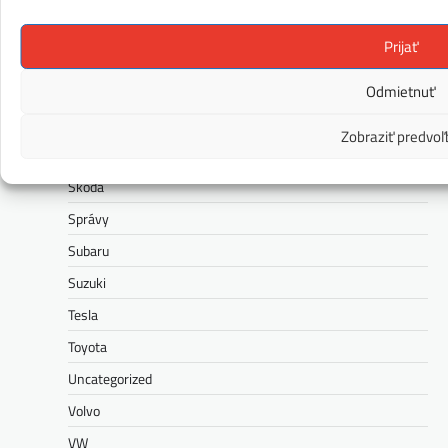
Ram
Prijať
Range Rover
Odmietnuť
Renault
Rolls-Royce
Zobraziť predvoľ
Seat
Škoda
Správy
Subaru
Suzuki
Tesla
Toyota
Uncategorized
Volvo
VW