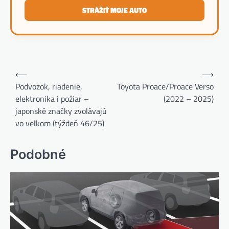
STRÁŽIŤ MOJE AUTO
Navigácia
⟵
⟶
v
Podvozok, riadenie,
Toyota Proace/Proace Verso
elektronika i požiar –
(2022 – 2025)
článku
japonské značky zvolávajú
vo veľkom (týždeň 46/25)
Podobné