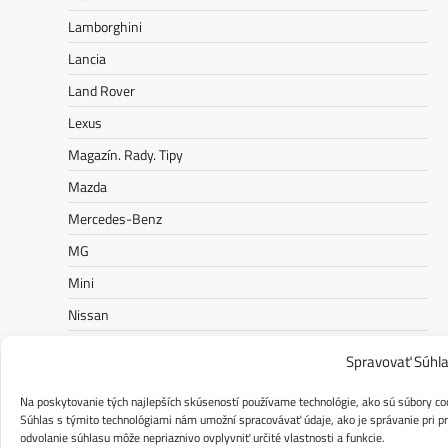
Lamborghini
Lancia
Land Rover
Lexus
Magazín. Rady. Tipy
Mazda
Mercedes-Benz
MG
Mini
Nissan
Opel
Spravovať Súhl
Peugeot
Na poskytovanie tých najlepších skúseností používame technológie, ako sú súbory coo
Polestar
Súhlas s týmito technológiami nám umožní spracovávať údaje, ako je správanie pri pre
odvolanie súhlasu môže nepriaznivo ovplyvniť určité vlastnosti a funkcie.
Porsche