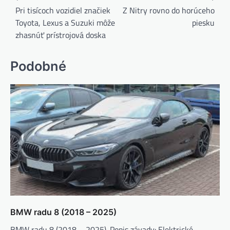
v
Pri tisícoch vozidiel značiek
Z Nitry rovno do horúceho
Toyota, Lexus a Suzuki môže
piesku
článku
zhasnúť prístrojová doska
Podobné
BMW radu 8 (2018 – 2025)
BMW radu 8 (2018 – 2025). Popis závady: Elektrické