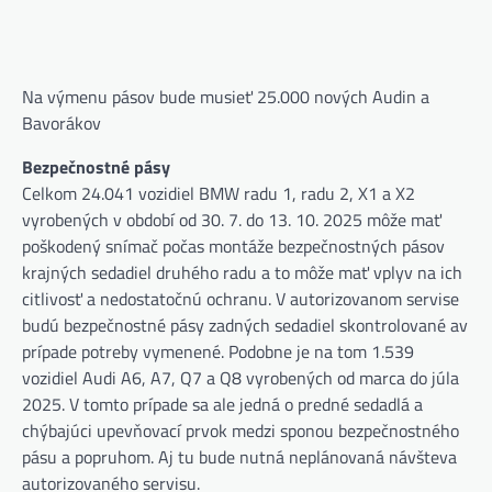
Na výmenu pásov bude musieť 25.000 nových Audin a
Bavorákov
Bezpečnostné pásy
Celkom 24.041 vozidiel BMW radu 1, radu 2, X1 a X2
vyrobených v období od 30. 7. do 13. 10. 2025 môže mať
poškodený snímač počas montáže bezpečnostných pásov
krajných sedadiel druhého radu a to môže mať vplyv na ich
citlivosť a nedostatočnú ochranu. V autorizovanom servise
budú bezpečnostné pásy zadných sedadiel skontrolované av
prípade potreby vymenené. Podobne je na tom 1.539
vozidiel Audi A6, A7, Q7 a Q8 vyrobených od marca do júla
2025. V tomto prípade sa ale jedná o predné sedadlá a
chýbajúci upevňovací prvok medzi sponou bezpečnostného
pásu a popruhom. Aj tu bude nutná neplánovaná návšteva
autorizovaného servisu.