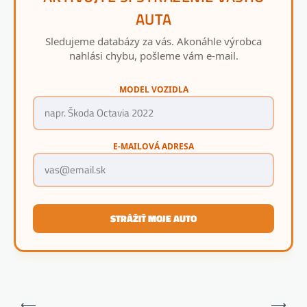
AUTA
Sledujeme databázy za vás. Akonáhle výrobca
nahlási chybu, pošleme vám e-mail.
MODEL VOZIDLA
E-MAILOVÁ ADRESA
STRÁŽIŤ MOJE AUTO
Navigácia
⟵
⟶