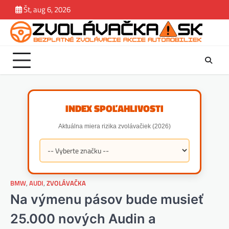
Skip
Št, aug 6, 2026
Zvolávačka
Správy
Magazín.
Závady
Jazdene
estek
to
Rady.
content
Tipy
INDEX SPOĽAHLIVOSTI
Aktuálna miera rizika zvolávačiek (2026)
BMW
,
AUDI
,
ZVOLÁVAČKA
Na výmenu pásov bude musieť
25.000 nových Audin a