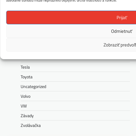
odvolanie súhlasu môže nepriaznivo ovplyvniť určité vlastnosti a funkcie.
Rolls-Royce
Prijať
Seat
Škoda
Odmietnuť
Správy
Zobraziť predvoľ
Subaru
Suzuki
Tesla
Toyota
Uncategorized
Volvo
VW
Závady
Zvolávačka