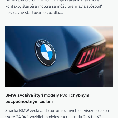
kontakty štartéra motora sa môžu prehriať a spôsobiť
nesprávne štartovanie vozidla.…
BMW zvoláva štyri modely kvôli chybným
bezpečnostným čidlám
Značka BMW zvoláva do autorizovaných servisov po celom
svete 24.041 vozidiel modelov radu 1, radu 2, X1 a X2