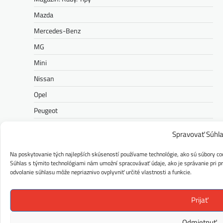
Mazda
Mercedes-Benz
MG
Mini
Nissan
Opel
Peugeot
Polestar
Spravovať Súhl
Porsche
Na poskytovanie tých najlepších skúseností používame technológie, ako sú súbory coo
Ram
Súhlas s týmito technológiami nám umožní spracovávať údaje, ako je správanie pri pre
odvolanie súhlasu môže nepriaznivo ovplyvniť určité vlastnosti a funkcie.
Range Rover
Renault
Prijať
Rolls-Royce
Odmietnuť
Seat