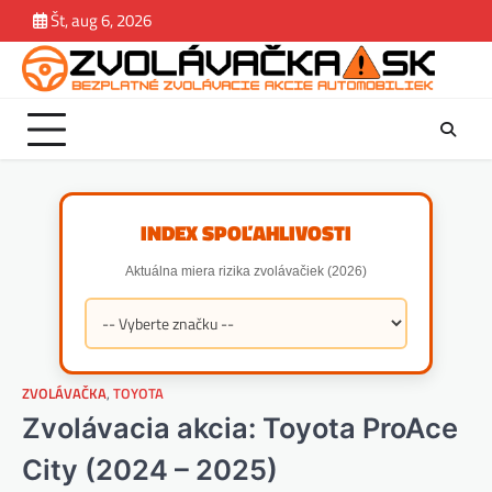
Skip
Št, aug 6, 2026
Zvolávačka
Správy
Magazín.
Závady
Jazdene
estek
to
Rady.
content
Tipy
INDEX SPOĽAHLIVOSTI
Aktuálna miera rizika zvolávačiek (2026)
ZVOLÁVAČKA
,
TOYOTA
Zvolávacia akcia: Toyota ProAce
City (2024 – 2025)