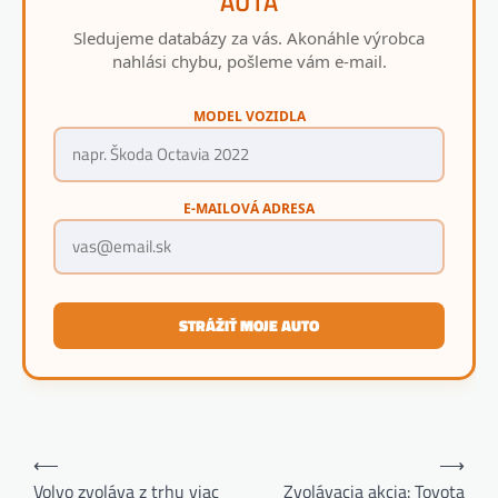
AUTA
Sledujeme databázy za vás. Akonáhle výrobca
nahlási chybu, pošleme vám e-mail.
MODEL VOZIDLA
E-MAILOVÁ ADRESA
STRÁŽIŤ MOJE AUTO
Navigácia
⟵
⟶
v
Volvo zvoláva z trhu viac
Zvolávacia akcia: Toyota