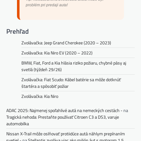
problém pri predaji auta!
Prehľad
Zvolávačka: Jeep Grand Cherokee (2020 – 2023)
Zvolávačka: Kia Niro EV (2020 – 2022)
BMW, Fiat, Ford a Kia hlásia riziko požiaru, chybné pásy aj
svetlá (týždeň 29/26)
Zvolávačka: Fiat Scudo: Kábel batérie sa môže dotknúť
štartéra a spôsobiť požiar
Zvolávačka: Kia Niro
ADAC 2025: Najmenej spoľahlivé autá na nemeckých cestách -
na
Tragická nehoda: Prestaňte používať Citroen C3 a DS3, varuje
automobilka
Nissan X-Trail môže oslňovať protiidúce autá náhlym prepínaním
svetiel -
na
Stellantis zvoláva viac ako milión áut s motorom 1.5