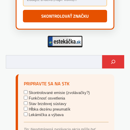
SKONTROLOVAŤ ZNAČKU
PRIPRAVTE SA NA STK
Skontrolované emisie (zvolávačky?)
Funkčnosť osvetlenia
Stav brzdovej sústavy
Hĺbka dezénu pneumatík
Lekárnička a výbava
Tip: Neodstránená zvolávacia akcia môže byť