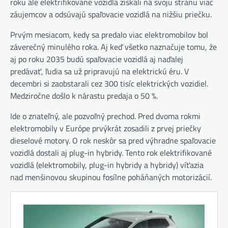
roku ale elektrifikované vozidlá získali na svoju stranu viac
záujemcov a odsúvajú spaľovacie vozidlá na nižšiu priečku.
Prvým mesiacom, kedy sa predalo viac elektromobilov bol
záverečný minulého roka. Aj keď všetko naznačuje tomu, že
aj po roku 2035 budú spaľovacie vozidlá aj naďalej
predávať, ľudia sa už pripravujú na elektrickú éru. V
decembri si zaobstarali cez 300 tisíc elektrických vozidiel.
Medziročne došlo k nárastu predaja o 50 %.
Ide o znateľný, ale pozvoľný prechod. Pred dvoma rokmi
elektromobily v Európe prvýkrát zosadili z prvej priečky
dieselové motory. O rok neskôr sa pred výhradne spaľovacie
vozidlá dostali aj plug-in hybridy. Tento rok elektrifikované
vozidlá (elektromobily, plug-in hybridy a hybridy) víťazia
nad menšinovou skupinou fosílne poháňaných motorizácií.