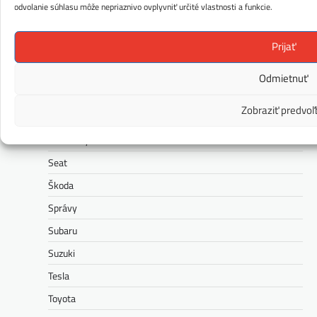
Peugeot
odvolanie súhlasu môže nepriaznivo ovplyvniť určité vlastnosti a funkcie.
Polestar
Prijať
Porsche
Ram
Odmietnuť
Range Rover
Zobraziť predvoľ
Renault
Rolls-Royce
Seat
Škoda
Správy
Subaru
Suzuki
Tesla
Toyota