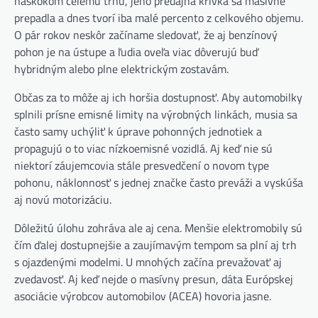
náskokom celému trhu, jeho predajná krivka sa masívne
prepadla a dnes tvorí iba malé percento z celkového objemu.
O pár rokov neskôr začíname sledovať, že aj benzínový
pohon je na ústupe a ľudia oveľa viac dôverujú buď
hybridným alebo plne elektrickým zostavám.
Občas za to môže aj ich horšia dostupnosť. Aby automobilky
splnili prísne emisné limity na výrobných linkách, musia sa
často samy uchýliť k úprave pohonných jednotiek a
propagujú o to viac nízkoemisné vozidlá. Aj keď nie sú
niektorí záujemcovia stále presvedčení o novom type
pohonu, náklonnosť s jednej značke často preváži a vyskúša
aj novú motorizáciu.
Dôležitú úlohu zohráva ale aj cena. Menšie elektromobily sú
čím ďalej dostupnejšie a zaujímavým tempom sa plní aj trh
s ojazdenými modelmi. U mnohých začína prevažovať aj
zvedavosť. Aj keď nejde o masívny presun, dáta Európskej
asociácie výrobcov automobilov (ACEA) hovoria jasne.