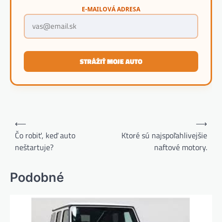
E-MAILOVÁ ADRESA
STRÁŽIŤ MOJE AUTO
Navigácia
⟵
⟶
v
Čo robiť, keď auto
Ktoré sú najspoľahlivejšie
neštartuje?
naftové motory.
článku
Podobné