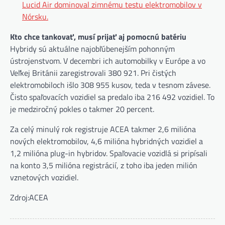
Lucid Air dominoval zimnému testu elektromobilov v
Nórsku.
Kto chce tankovať, musí prijať aj pomocnú batériu
Hybridy sú aktuálne najobľúbenejším pohonným
ústrojenstvom. V decembri ich automobilky v Európe a vo
Veľkej Británii zaregistrovali 380 921. Pri čistých
elektromobiloch išlo 308 955 kusov, teda v tesnom závese.
Čisto spaľovacích vozidiel sa predalo iba 216 492 vozidiel. To
je medziročný pokles o takmer 20 percent.
Za celý minulý rok registruje ACEA takmer 2,6 milióna
nových elektromobilov, 4,6 milióna hybridných vozidiel a
1,2 milióna plug-in hybridov. Spaľovacie vozidlá si pripísali
na konto 3,5 milióna registrácií, z toho iba jeden milión
vznetových vozidiel.
Zdroj:ACEA