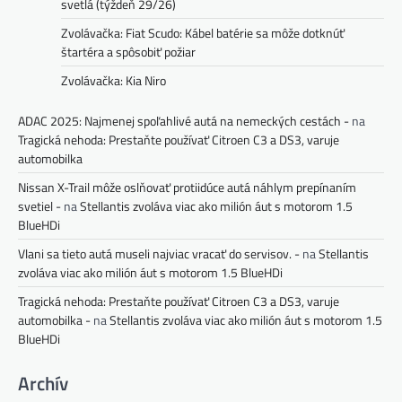
svetlá (týždeň 29/26)
Zvolávačka: Fiat Scudo: Kábel batérie sa môže dotknúť
štartéra a spôsobiť požiar
Zvolávačka: Kia Niro
ADAC 2025: Najmenej spoľahlivé autá na nemeckých cestách -
na
Tragická nehoda: Prestaňte používať Citroen C3 a DS3, varuje
automobilka
Nissan X-Trail môže oslňovať protiidúce autá náhlym prepínaním
svetiel -
na
Stellantis zvoláva viac ako milión áut s motorom 1.5
BlueHDi
Vlani sa tieto autá museli najviac vracať do servisov. -
na
Stellantis
zvoláva viac ako milión áut s motorom 1.5 BlueHDi
Tragická nehoda: Prestaňte používať Citroen C3 a DS3, varuje
automobilka -
na
Stellantis zvoláva viac ako milión áut s motorom 1.5
BlueHDi
Archív