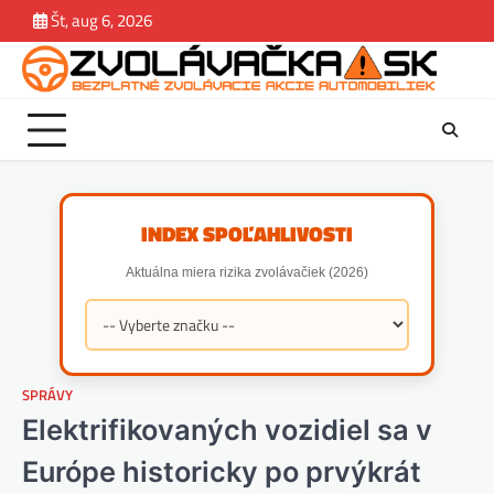
Skip
Št, aug 6, 2026
Zvolávačka
Správy
Magazín.
Závady
Jazdene
estek
to
Rady.
content
Tipy
INDEX SPOĽAHLIVOSTI
Aktuálna miera rizika zvolávačiek (2026)
SPRÁVY
Elektrifikovaných vozidiel sa v
Európe historicky po prvýkrát