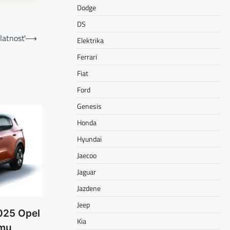
Dodge
DS
platnosť
⟶
Elektrika
Ferrari
Fiat
Ford
Genesis
Honda
Hyundai
Jaecoo
Jaguar
Jazdene
Jeep
025 Opel
Kia
ému