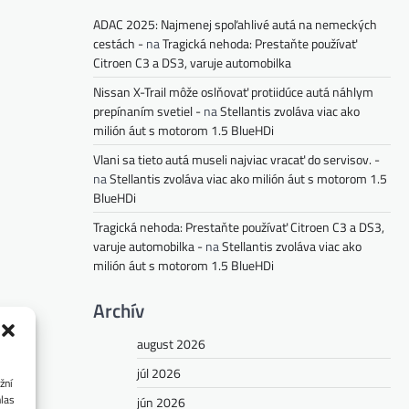
ADAC 2025: Najmenej spoľahlivé autá na nemeckých
cestách -
na
Tragická nehoda: Prestaňte používať
Citroen C3 a DS3, varuje automobilka
Nissan X-Trail môže oslňovať protiidúce autá náhlym
prepínaním svetiel -
na
Stellantis zvoláva viac ako
milión áut s motorom 1.5 BlueHDi
Vlani sa tieto autá museli najviac vracať do servisov. -
na
Stellantis zvoláva viac ako milión áut s motorom 1.5
BlueHDi
Tragická nehoda: Prestaňte používať Citroen C3 a DS3,
varuje automobilka -
na
Stellantis zvoláva viac ako
milión áut s motorom 1.5 BlueHDi
Archív
august 2026
júl 2026
žní
hlas
jún 2026