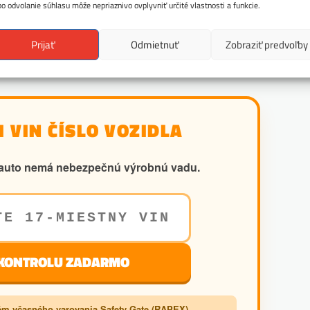
bo odvolanie súhlasu môže nepriaznivo ovplyvniť určité vlastnosti a funkcie.
Prijať
Odmietnuť
Zobraziť predvoľby
 VIN ČÍSLO VOZIDLA
še auto nemá nebezpečnú výrobnú vadu.
 KONTROLU ZADARMO
m včasného varovania Safety Gate (RAPEX)