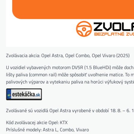
Zvolávacia akcia: Opel Astra, Opel Combo, Opel Vivaro (2025)
U vozidiel vybavených motorom DV5R (1.5 BlueHDi) môže dochád
lišty paliva (common rail) môže spôsobiť uvoľnenie matice. To m
palivových výparov a vytekaniu paliva na horúci výfukový syst
Zvolávané sú vozidlá Opel Astra vyrobené v období 18. 8. 
Kód zvolávacej akcie Opel: KTX
Príslušné modely: Astra L, Combo, Vivaro