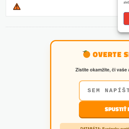
ale
OVERTE SI
Zistite okamžite, či va
SPUSTIŤ
DATABÁZA: Európsky systé