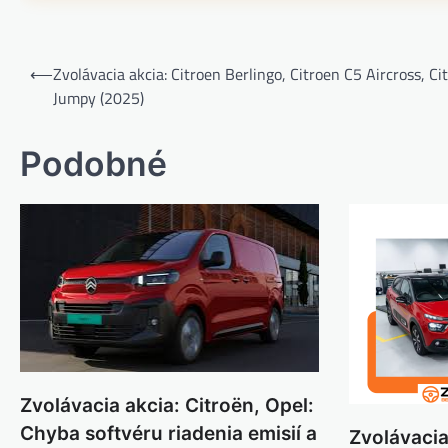
Navigácia
⟵
Zvolávacia akcia: Citroen Berlingo, Citroen C5 Aircross, Ci
v
Jumpy (2025)
článku
Podobné
Zvolávacia akcia: Citroën, Opel:
Chyba softvéru riadenia emisií a
Zvolávacia