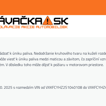
zať k úniku paliva. Nedodržanie kruhového tvaru na kuželi rozd
ôže viesť k úniku paliva medzi maticou a závitom, čo zapríčiní vzn
ém. V dôsledku toho môže dôjsť k požiaru v motorovom priestore.
– 6. 10. 2025 s rozmedzím VIN od VXKFCYHZ2S1040108 do VXKFCYH