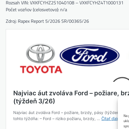
Rozsah VIN: VXKFCYHZ2S1040108 – VXKFCYHZ4T1000131
Počet vozňov (celosvetovo): n/a
Zdroj: Rapex Report 5/2026 SR/00365/26
Na 
ukl
spr