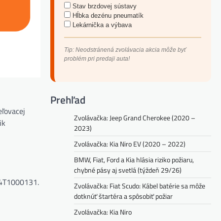
Stav brzdovej sústavy
Hĺbka dezénu pneumatík
Lekárnička a výbava
Tip: Neodstránená zvolávacia akcia môže byť
problém pri predaji auta!
Prehľad
eľovacej
Zvolávačka: Jeep Grand Cherokee (2020 –
ik
2023)
Zvolávačka: Kia Niro EV (2020 – 2022)
BMW, Fiat, Ford a Kia hlásia riziko požiaru,
chybné pásy aj svetlá (týždeň 29/26)
Z4T1000131.
Zvolávačka: Fiat Scudo: Kábel batérie sa môže
dotknúť štartéra a spôsobiť požiar
Zvolávačka: Kia Niro