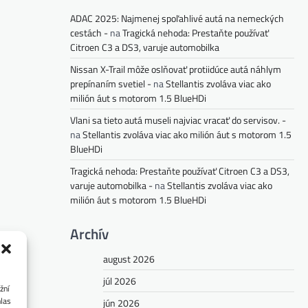
ADAC 2025: Najmenej spoľahlivé autá na nemeckých
cestách -
na
Tragická nehoda: Prestaňte používať
Citroen C3 a DS3, varuje automobilka
Nissan X-Trail môže oslňovať protiidúce autá náhlym
prepínaním svetiel -
na
Stellantis zvoláva viac ako
milión áut s motorom 1.5 BlueHDi
Vlani sa tieto autá museli najviac vracať do servisov. -
na
Stellantis zvoláva viac ako milión áut s motorom 1.5
BlueHDi
Tragická nehoda: Prestaňte používať Citroen C3 a DS3,
varuje automobilka -
na
Stellantis zvoláva viac ako
milión áut s motorom 1.5 BlueHDi
Archív
august 2026
júl 2026
žní
hlas
jún 2026