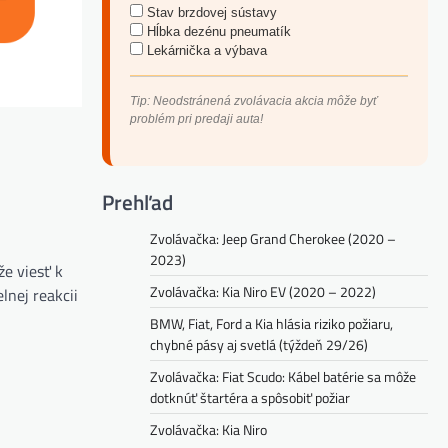
Stav brzdovej sústavy
Hĺbka dezénu pneumatík
Lekárnička a výbava
Tip: Neodstránená zvolávacia akcia môže byť
problém pri predaji auta!
Prehľad
Zvolávačka: Jeep Grand Cherokee (2020 –
2023)
e viesť k
Zvolávačka: Kia Niro EV (2020 – 2022)
lnej reakcii
BMW, Fiat, Ford a Kia hlásia riziko požiaru,
chybné pásy aj svetlá (týždeň 29/26)
Zvolávačka: Fiat Scudo: Kábel batérie sa môže
dotknúť štartéra a spôsobiť požiar
Zvolávačka: Kia Niro