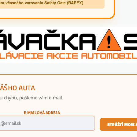
m včasného varovania Safety Gate (RAPEX)
VÁŠHO AUTA
si chybu, pošleme vám e-mail.
E-MAILOVÁ ADRESA
STRÁŽIŤ MOJE 