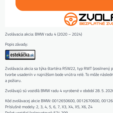
Zvolávacia akcia: BMW radu 4 (2020 – 2024)
Popis závady:
Zvolávacia akcia sa týka štartéra RSW22, typ RWT (zosilnený 
tvorbe usadenín v najnižšom bode vnútra relé. To môže následne
a požiaru.
Zvolávajú sú vozidlá BMW radu 4 vyrobené v období 28. 5. 2020
Kód zvolávacej akcie BMW: 0012650600, 0012670600, 0012
Príslušné modely: 2, 3, 4, 5, 6, 7, X3, X4, X5, X6, Z4
Počet vozidiel (celosvetovo): 574.209