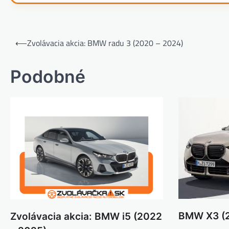
Navigácia
⟵
Zvolávacia akcia: BMW radu 3 (2020 – 2024)
v
článku
Podobné
BMW X3 (2
Zvolávacia akcia: BMW i5 (2022