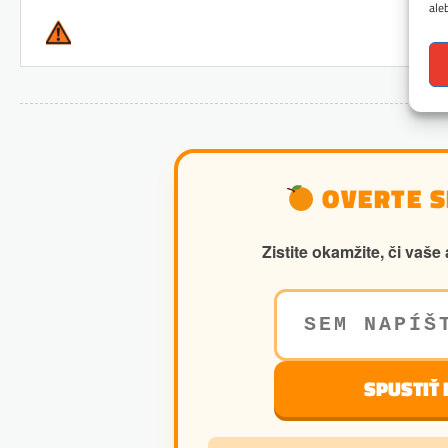
ale
OVERTE SI
Zistite okamžite, či va
SPUSTIŤ