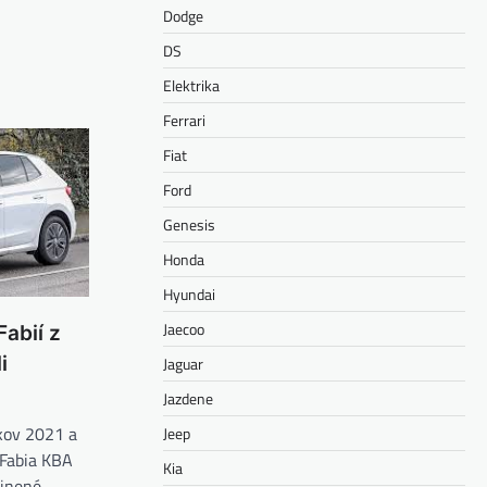
Dodge
DS
Elektrika
Ferrari
Fiat
Ford
Genesis
Honda
Hyundai
Jaecoo
abií z
i
Jaguar
Jazdene
okov 2021 a
Jeep
 Fabia KBA
Kia
ejnené…