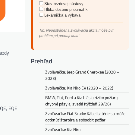
Stav brzdovej sústavy
Hĺbka dezénu pneumatík
Lekárnička a výbava
Tip: Neodstránená zvolávacia akcia môže byť
problém pri predaji auta!
jazdy
Prehľad
Zvolávačka: Jeep Grand Cherokee (2020 –
2023)
Zvolávačka: Kia Niro EV (2020 – 2022)
BMW, Fiat, Ford a Kia hlásia riziko požiaru,
chybné pásy aj svetlá (týždeň 29/26)
EQE, EQE
Zvolávačka: Fiat Scudo: Kábel batérie sa môže
dotknúť štartéra a spôsobiť požiar
Zvolávačka: Kia Niro