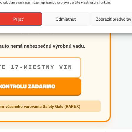
bo odvolanie súhlasu môže nepriaznivo ovplyvniť určité vlastnosti a funkcie.
Prijať
Odmietnuť
Zobraziť predvoľby
 VIN ČÍSLO VOZIDLA
še auto nemá nebezpečnú výrobnú vadu.
 KONTROLU ZADARMO
m včasného varovania Safety Gate (RAPEX)