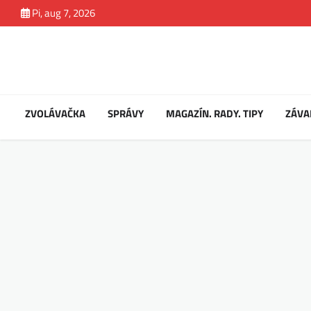
Skip
Pi, aug 7, 2026
to
content
ZVOLÁVAČKA
SPRÁVY
MAGAZÍN. RADY. TIPY
ZÁVA