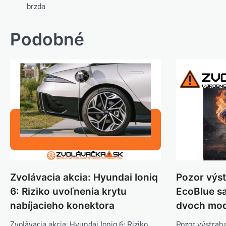
v
brzda
článku
Podobné
Zvolávacia akcia: Hyundai Ioniq
Pozor výst
6: Riziko uvoľnenia krytu
EcoBlue sa
nabíjacieho konektora
dvoch mod
Zvolávacia akcia: Hyundai Ioniq 6: Riziko
Pozor výstrah