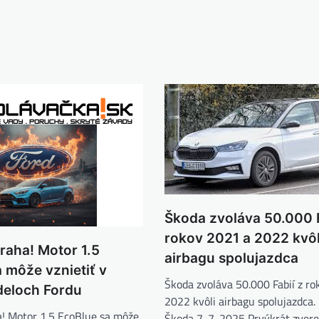
Škoda zvoláva 50.000 F
rokov 2021 a 2022 kvôl
raha! Motor 1.5
airbagu spolujazdca
 môže vznietiť v
Škoda zvoláva 50.000 Fabií z r
eloch Fordu
2022 kvôli airbagu spolujazdca.
a! Motor 1.5 EcoBlue sa môže
Škoda 7. 7. 2025 Prvýkrát zver