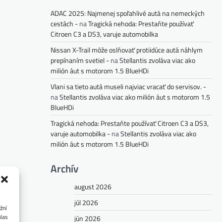
ADAC 2025: Najmenej spoľahlivé autá na nemeckých
cestách -
na
Tragická nehoda: Prestaňte používať
Citroen C3 a DS3, varuje automobilka
Nissan X-Trail môže oslňovať protiidúce autá náhlym
prepínaním svetiel -
na
Stellantis zvoláva viac ako
milión áut s motorom 1.5 BlueHDi
Vlani sa tieto autá museli najviac vracať do servisov. -
na
Stellantis zvoláva viac ako milión áut s motorom 1.5
BlueHDi
Tragická nehoda: Prestaňte používať Citroen C3 a DS3,
varuje automobilka -
na
Stellantis zvoláva viac ako
milión áut s motorom 1.5 BlueHDi
Archív
august 2026
júl 2026
žní
hlas
jún 2026