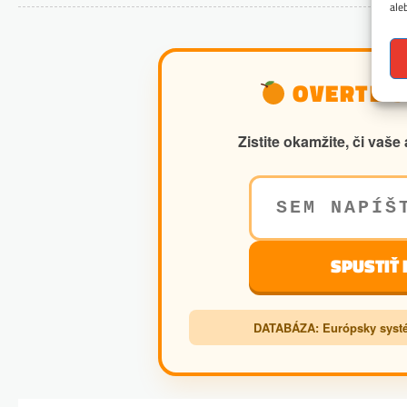
ale
OVERTE SI
Zistite okamžite, či va
SPUSTIŤ
DATABÁZA: Európsky systé