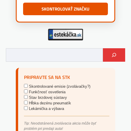
SKONTROLOVAŤ ZNAČKU
PRIPRAVTE SA NA STK
Skontrolované emisie (zvolávačky?)
Funkčnosť osvetlenia
Stav brzdovej sústavy
Hĺbka dezénu pneumatík
Lekárnička a výbava
Tip: Neodstránená zvolávacia akcia môže byť
problém pri predaji auta!