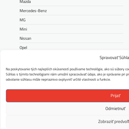
Mazda
Mercedes-Benz
MG
Mini
Nissan
Opel
Peugeot
Spravovať Súhl
Polestar
Na poskytovanie tých najlepších skúseností používame technológie, ako sú súbory coo
Súhlas s týmito technológiami nám umožní spracovávať údaje, ako je správanie pri pre
Porsche
odvolanie súhlasu môže nepriaznivo ovplyvniť určité vlastnosti a funkcie.
Ram
Range Rover
Prijať
Renault
Odmietnuť
Rolls-Royce
Zobraziť predvoľ
Seat