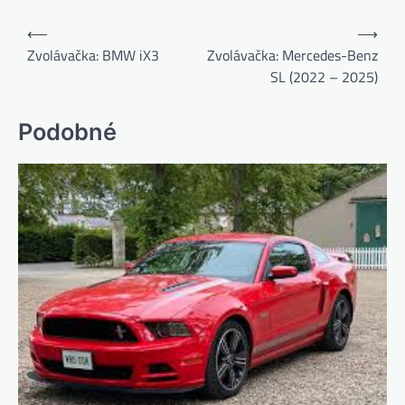
Navigácia
⟵
⟶
v
Zvolávačka: BMW iX3
Zvolávačka: Mercedes-Benz
SL (2022 – 2025)
článku
Podobné