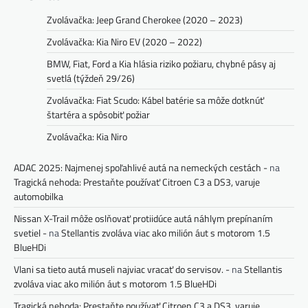
Zvolávačka: Jeep Grand Cherokee (2020 – 2023)
Zvolávačka: Kia Niro EV (2020 – 2022)
BMW, Fiat, Ford a Kia hlásia riziko požiaru, chybné pásy aj
svetlá (týždeň 29/26)
Zvolávačka: Fiat Scudo: Kábel batérie sa môže dotknúť
štartéra a spôsobiť požiar
Zvolávačka: Kia Niro
ADAC 2025: Najmenej spoľahlivé autá na nemeckých cestách -
na
Tragická nehoda: Prestaňte používať Citroen C3 a DS3, varuje
automobilka
Nissan X-Trail môže oslňovať protiidúce autá náhlym prepínaním
svetiel -
na
Stellantis zvoláva viac ako milión áut s motorom 1.5
BlueHDi
Vlani sa tieto autá museli najviac vracať do servisov. -
na
Stellantis
zvoláva viac ako milión áut s motorom 1.5 BlueHDi
Tragická nehoda: Prestaňte používať Citroen C3 a DS3, varuje