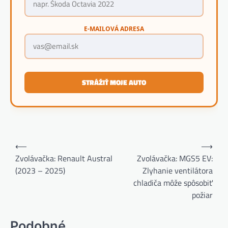
E-MAILOVÁ ADRESA
STRÁŽIŤ MOJE AUTO
Navigácia
⟵
⟶
v
Zvolávačka: Renault Austral
Zvolávačka: MGS5 EV:
(2023 – 2025)
Zlyhanie ventilátora
článku
chladiča môže spôsobiť
požiar
Podobné