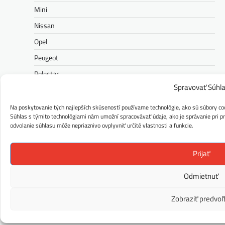
Mini
Nissan
Opel
Peugeot
Polestar
Spravovať Súhl
Porsche
Ram
Na poskytovanie tých najlepších skúseností používame technológie, ako sú súbory coo
Súhlas s týmito technológiami nám umožní spracovávať údaje, ako je správanie pri pre
Range Rover
odvolanie súhlasu môže nepriaznivo ovplyvniť určité vlastnosti a funkcie.
Renault
Prijať
Rolls-Royce
Seat
Odmietnuť
Škoda
Zobraziť predvoľ
Správy
Subaru