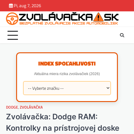
Skip
Pi, aug 7, 2026
Zvolávačka
Správy
Magazín.
Závady
Jazdene
estek
to
Rady.
content
Tipy
INDEX SPOĽAHLIVOSTI
Aktuálna miera rizika zvolávačiek (2026)
DODGE
,
ZVOLÁVAČKA
Zvolávačka: Dodge RAM:
Kontrolky na prístrojovej doske