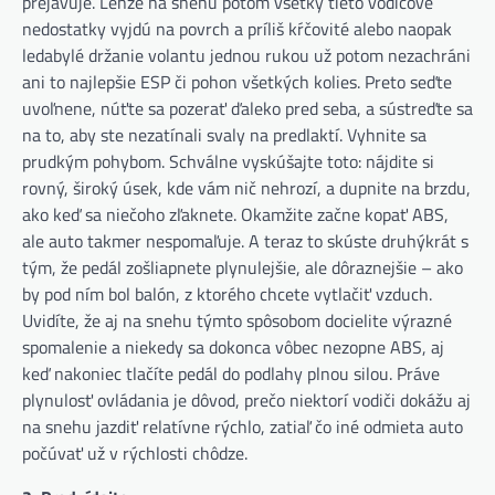
prejavuje. Lenže na snehu potom všetky tieto vodičove
nedostatky vyjdú na povrch a príliš kŕčovité alebo naopak
ledabylé držanie volantu jednou rukou už potom nezachráni
ani to najlepšie ESP či pohon všetkých kolies. Preto seďte
uvoľnene, núťte sa pozerať ďaleko pred seba, a sústreďte sa
na to, aby ste nezatínali svaly na predlaktí. Vyhnite sa
prudkým pohybom. Schválne vyskúšajte toto: nájdite si
rovný, široký úsek, kde vám nič nehrozí, a dupnite na brzdu,
ako keď sa niečoho zľaknete. Okamžite začne kopať ABS,
ale auto takmer nespomaľuje. A teraz to skúste druhýkrát s
tým, že pedál zošliapnete plynulejšie, ale dôraznejšie – ako
by pod ním bol balón, z ktorého chcete vytlačiť vzduch.
Uvidíte, že aj na snehu týmto spôsobom docielite výrazné
spomalenie a niekedy sa dokonca vôbec nezopne ABS, aj
keď nakoniec tlačíte pedál do podlahy plnou silou. Práve
plynulosť ovládania je dôvod, prečo niektorí vodiči dokážu aj
na snehu jazdiť relatívne rýchlo, zatiaľ čo iné odmieta auto
počúvať už v rýchlosti chôdze.