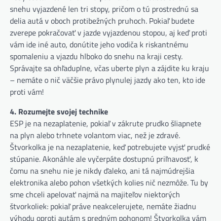
snehu vyjazdené len tri stopy, pričom o tú prostrednú sa
delia autá v oboch protibežných pruhoch. Pokiaľ budete
zverepe pokračovať v jazde vyjazdenou stopou, aj keď proti
vám ide iné auto, donútite jeho vodiča k riskantnému
spomaleniu a vjazdu hlboko do snehu na kraji cesty.
Správajte sa ohľaduplne, včas uberte plyn a zájdite ku kraju
– nemáte o nič väčšie právo plynulej jazdy ako ten, kto ide
proti vám!
4. Rozumejte svojej technike
ESP je na nezaplatenie, pokiaľ v zákrute prudko šliapnete
na plyn alebo trhnete volantom viac, než je zdravé.
Štvorkolka je na nezaplatenie, keď potrebujete vyjsť prudké
stúpanie. Akonáhle ale vyčerpáte dostupnú priľnavosť, k
čomu na snehu nie je nikdy ďaleko, ani tá najmúdrejšia
elektronika alebo pohon všetkých kolies nič nezmôže. Tu by
sme chceli apelovať najmä na majiteľov niektorých
štvorkoliek: pokiaľ práve neakcelerujete, nemáte žiadnu
výhodu oproti autám s predným pohonom! Štvorkolka vám