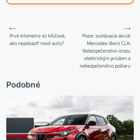
Navigácia
⟵
⟶
v
Prvé kilometre sú kľúčové,
Pozor zvolávacia akcia!
ako nepokaziť nové auto?
Mercedes-Benz CLA:
článku
Nebezpečenstvo úrazu
elektrickým prúdom a
nebezpečenstvo požiaru
Podobné