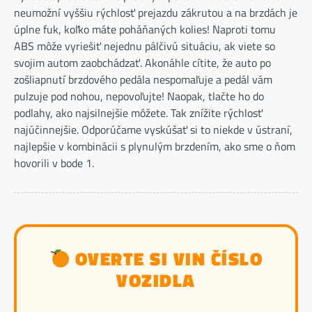
neumožní vyššiu rýchlosť prejazdu zákrutou a na brzdách je
úplne fuk, koľko máte poháňaných kolies! Naproti tomu
ABS môže vyriešiť nejednu pálčivú situáciu, ak viete so
svojim autom zaobchádzať. Akonáhle cítite, že auto po
zošliapnutí brzdového pedála nespomaľuje a pedál vám
pulzuje pod nohou, nepovoľujte! Naopak, tlačte ho do
podlahy, ako najsilnejšie môžete. Tak znížite rýchlosť
najúčinnejšie. Odporúčame vyskúšať si to niekde v ústraní,
najlepšie v kombinácii s plynulým brzdením, ako sme o ňom
hovorili v bode 1.
OVERTE SI VIN ČÍSLO
VOZIDLA