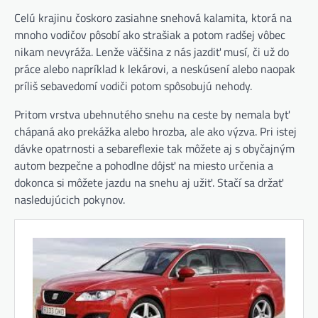
Celú krajinu čoskoro zasiahne snehová kalamita, ktorá na
mnoho vodičov pôsobí ako strašiak a potom radšej vôbec
nikam nevyráža. Lenže väčšina z nás jazdiť musí, či už do
práce alebo napríklad k lekárovi, a neskúsení alebo naopak
príliš sebavedomí vodiči potom spôsobujú nehody.
Pritom vrstva ubehnutého snehu na ceste by nemala byť
chápaná ako prekážka alebo hrozba, ale ako výzva. Pri istej
dávke opatrnosti a sebareflexie tak môžete aj s obyčajným
autom bezpečne a pohodlne dôjsť na miesto určenia a
dokonca si môžete jazdu na snehu aj užiť. Stačí sa držať
nasledujúcich pokynov.