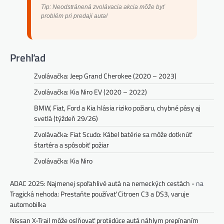
Tip: Neodstránená zvolávacia akcia môže byť
problém pri predaji auta!
Prehľad
Zvolávačka: Jeep Grand Cherokee (2020 – 2023)
Zvolávačka: Kia Niro EV (2020 – 2022)
BMW, Fiat, Ford a Kia hlásia riziko požiaru, chybné pásy aj
svetlá (týždeň 29/26)
Zvolávačka: Fiat Scudo: Kábel batérie sa môže dotknúť
štartéra a spôsobiť požiar
Zvolávačka: Kia Niro
ADAC 2025: Najmenej spoľahlivé autá na nemeckých cestách -
na
Tragická nehoda: Prestaňte používať Citroen C3 a DS3, varuje
automobilka
Nissan X-Trail môže oslňovať protiidúce autá náhlym prepínaním