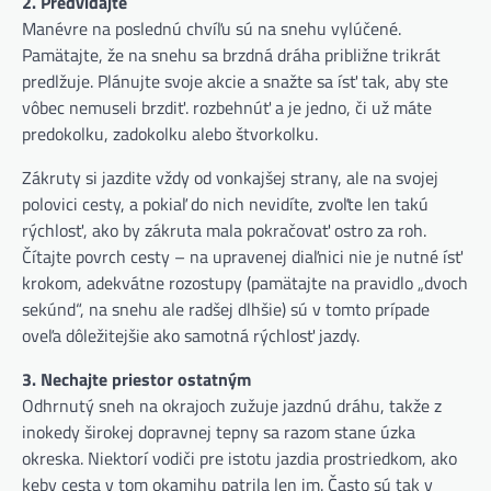
2. Predvídajte
Manévre na poslednú chvíľu sú na snehu vylúčené.
Pamätajte, že na snehu sa brzdná dráha približne trikrát
predlžuje. Plánujte svoje akcie a snažte sa ísť tak, aby ste
vôbec nemuseli brzdiť. rozbehnúť a je jedno, či už máte
predokolku, zadokolku alebo štvorkolku.
Zákruty si jazdite vždy od vonkajšej strany, ale na svojej
polovici cesty, a pokiaľ do nich nevidíte, zvoľte len takú
rýchlosť, ako by zákruta mala pokračovať ostro za roh.
Čítajte povrch cesty – na upravenej diaľnici nie je nutné ísť
krokom, adekvátne rozostupy (pamätajte na pravidlo „dvoch
sekúnd“, na snehu ale radšej dlhšie) sú v tomto prípade
oveľa dôležitejšie ako samotná rýchlosť jazdy.
3. Nechajte priestor ostatným
Odhrnutý sneh na okrajoch zužuje jazdnú dráhu, takže z
inokedy širokej dopravnej tepny sa razom stane úzka
okreska. Niektorí vodiči pre istotu jazdia prostriedkom, ako
keby cesta v tom okamihu patrila len im. Často sú tak v