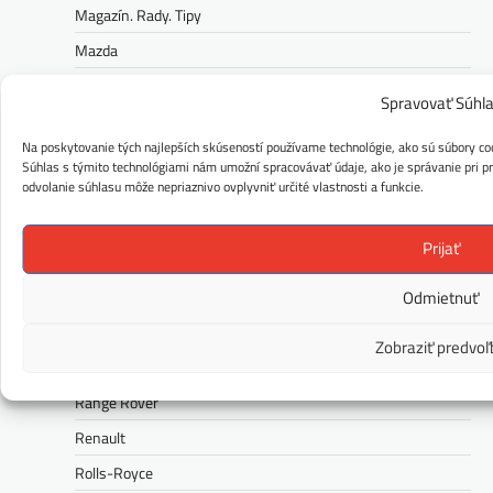
Magazín. Rady. Tipy
Mazda
Mercedes-Benz
Spravovať Súhl
MG
Na poskytovanie tých najlepších skúseností používame technológie, ako sú súbory coo
Mini
Súhlas s týmito technológiami nám umožní spracovávať údaje, ako je správanie pri pre
odvolanie súhlasu môže nepriaznivo ovplyvniť určité vlastnosti a funkcie.
Nissan
Opel
Prijať
Peugeot
Odmietnuť
Polestar
Porsche
Zobraziť predvoľ
Ram
Range Rover
Renault
Rolls-Royce