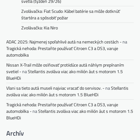
svetlá (týždeň 29/26)
Zvolávačka: Fiat Scudo: Kábel batérie sa môže dotknúť
štartéra a spôsobiť požiar
Zvolávačka: Kia Niro
ADAC 2025: Najmenej spoľahlivé autá na nemeckých cestách -
na
Tragická nehoda: Prestaňte používať Citroen C3 a DS3, varuje
automobilka
Nissan X-Trail môže oslňovať protiidúce autá náhlym prepínaním
svetiel -
na
Stellantis zvoláva viac ako milión áut s motorom 1.5
BlueHDi
Vlani sa tieto autá museli najviac vracať do servisov. -
na
Stellantis
zvoláva viac ako milión áut s motorom 1.5 BlueHDi
Tragická nehoda: Prestaňte používať Citroen C3 a DS3, varuje
automobilka -
na
Stellantis zvoláva viac ako milión áut s motorom 1.5
BlueHDi
Archív