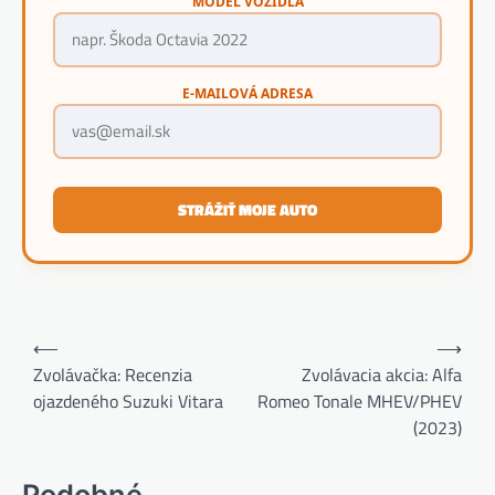
MODEL VOZIDLA
E-MAILOVÁ ADRESA
STRÁŽIŤ MOJE AUTO
Navigácia
⟵
⟶
v
Zvolávačka: Recenzia
Zvolávacia akcia: Alfa
ojazdeného Suzuki Vitara
Romeo Tonale MHEV/PHEV
článku
(2023)
Podobné