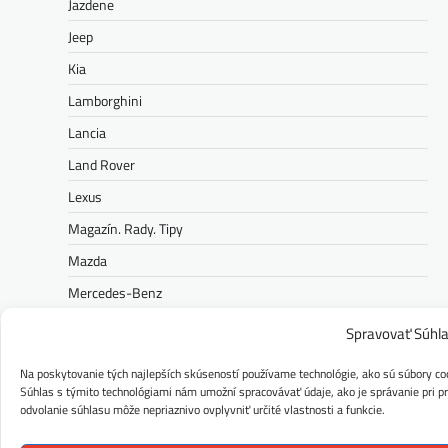
Jazdene
Jeep
Kia
Lamborghini
Lancia
Land Rover
Lexus
Magazín. Rady. Tipy
Mazda
Mercedes-Benz
MG
Spravovať Súhl
Mini
Na poskytovanie tých najlepších skúseností používame technológie, ako sú súbory coo
Nissan
Súhlas s týmito technológiami nám umožní spracovávať údaje, ako je správanie pri pre
odvolanie súhlasu môže nepriaznivo ovplyvniť určité vlastnosti a funkcie.
Opel