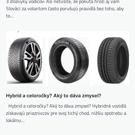
3 zlozvyky vodičov: Asi netušíte, že pokuta hrozí aj vám
Slováci za volantom často porušujú pravidlá bez toho, aby
to…
Hybrid a celoročky? Aký to dáva zmysel?
Hybrid a celoročky? Aký to dáva zmysel? Hybridné vozidlá
získavajú priaznivcov pre svoj tichý chod, nižšiu spotrebu a
lokálnu…