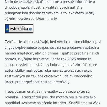
Niekedy je ťažké získať hodnotné a presné informácie o
dlhodobej spoľahlivosti a kvalite nových áut. Ale
prinajmenšom dobrým začiatkom je to, ako často určitý
výrobca vydáva zvolávacie akcie.
Zvolávacie akcie nastávajú, keď výrobca automobilov objaví
chyby ovplyvňujúce bezpečnosť na už predaných autách a
nariadi majiteľom, aby ich priniesli späť do predajne na ich
opravu, zvyčajne bezplatne. Keďže rok 2025 máme za
sebou, mysleli sme si, že by bolo zaujímavé zhrnúť, ktoré
automobilky mali počas roka najviac zvolávacích akcií,
zostavených na základe oficiálnych údajov Národného
úradu pre bezpečnosť cestnej premávky.
Treba poznamenať, že nie všetky zvolávacie akcie sú
rovnaké. Katastrofická porucha motora nie je to isté ako
napríklad uvoľnené obloženie interiéru. Snažili sme sa však