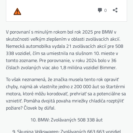
V porovnaní s minulým rokom bol rok 2025 pre BMW v
skutočnosti veľkým zlepšením v oblasti zvolávacích akcií.
Nemecká automobilka vydala 21 zvolávacích akcií pre 508
338 vozidiel, čím sa umiestnila na slušnom 10. mieste v
tomto zozname. Pre porovnanie, v roku 2024 bolo v 36
číslach zvolaných viac ako 1,8 milióna vozidiel Bimmer.
To však neznamená, že značka musela tento rok opraviť
chyby, najmä ak vlastníte jedno z 200 000 áut so štartérmi
motora, ktoré môžu korodovať, prehriať sa a potenciálne sa
vznietiť. Pomáha dvojitá povaha mriežky chladiča rozptýliť
požiare? Človek by dúfal.
10. BMW: Zvolávaných 508 338 áut
9. Skupina Volkswagen: Zvolávaných 663 663 vozidiel