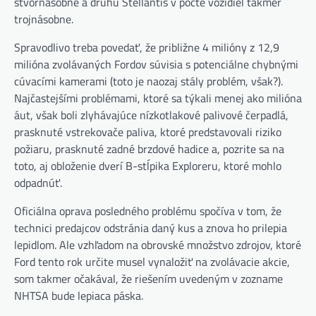
štvornásobne a druhú Stellantis v počte vozidiel takmer
trojnásobne.
Spravodlivo treba povedať, že približne 4 milióny z 12,9
milióna zvolávaných Fordov súvisia s potenciálne chybnými
cúvacími kamerami (toto je naozaj stály problém, však?).
Najčastejšími problémami, ktoré sa týkali menej ako milióna
áut, však boli zlyhávajúce nízkotlakové palivové čerpadlá,
prasknuté vstrekovače paliva, ktoré predstavovali riziko
požiaru, prasknuté zadné brzdové hadice a, pozrite sa na
toto, aj obloženie dverí B-stĺpika Exploreru, ktoré mohlo
odpadnúť.
Oficiálna oprava posledného problému spočíva v tom, že
technici predajcov odstránia daný kus a znova ho prilepia
lepidlom. Ale vzhľadom na obrovské množstvo zdrojov, ktoré
Ford tento rok určite musel vynaložiť na zvolávacie akcie,
som takmer očakával, že riešením uvedeným v zozname
NHTSA bude lepiaca páska.