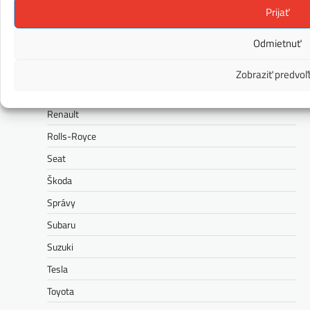
Peugeot
Prijať
Polestar
Odmietnuť
Porsche
Ram
Zobraziť predvoľ
Range Rover
Renault
Rolls-Royce
Seat
Škoda
Správy
Subaru
Suzuki
Tesla
Toyota