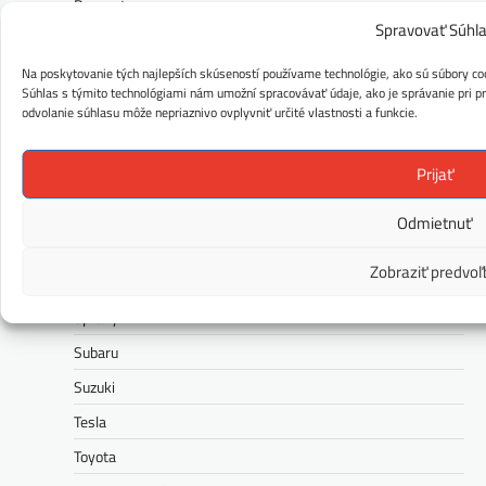
Peugeot
Spravovať Súhl
Polestar
Na poskytovanie tých najlepších skúseností používame technológie, ako sú súbory coo
Porsche
Súhlas s týmito technológiami nám umožní spracovávať údaje, ako je správanie pri pre
Ram
odvolanie súhlasu môže nepriaznivo ovplyvniť určité vlastnosti a funkcie.
Range Rover
Prijať
Renault
Rolls-Royce
Odmietnuť
Seat
Zobraziť predvoľ
Škoda
Správy
Subaru
Suzuki
Tesla
Toyota