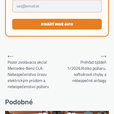
STRÁŽIŤ MOJE AUTO
Navigácia
⟵
⟶
v
Pozor zvolávacia akcia!
Prehľad týždeň
Mercedes-Benz CLA:
1/2026.Riziko požiaru,
článku
Nebezpečenstvo úrazu
softvérové ​​chyby a
elektrickým prúdom a
nebezpečné airbagy
nebezpečenstvo požiaru
Podobné