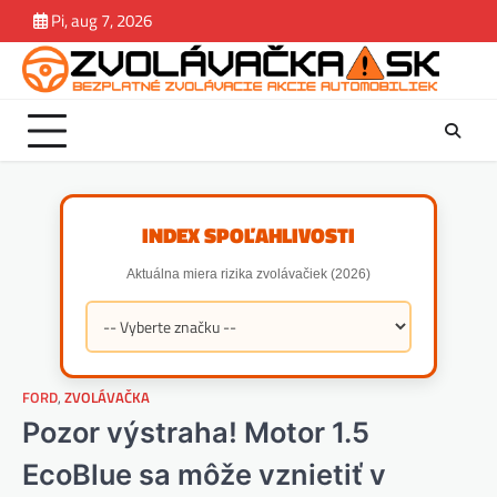
Skip
Pi, aug 7, 2026
Zvolávačka
Správy
Magazín.
Závady
Jazdene
estek
to
Rady.
content
Tipy
INDEX SPOĽAHLIVOSTI
Aktuálna miera rizika zvolávačiek (2026)
FORD
,
ZVOLÁVAČKA
Pozor výstraha! Motor 1.5
EcoBlue sa môže vznietiť v