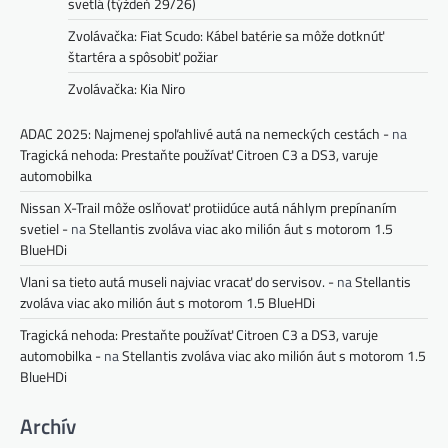
svetlá (týždeň 29/26)
Zvolávačka: Fiat Scudo: Kábel batérie sa môže dotknúť
štartéra a spôsobiť požiar
Zvolávačka: Kia Niro
ADAC 2025: Najmenej spoľahlivé autá na nemeckých cestách -
na
Tragická nehoda: Prestaňte používať Citroen C3 a DS3, varuje
automobilka
Nissan X-Trail môže oslňovať protiidúce autá náhlym prepínaním
svetiel -
na
Stellantis zvoláva viac ako milión áut s motorom 1.5
BlueHDi
Vlani sa tieto autá museli najviac vracať do servisov. -
na
Stellantis
zvoláva viac ako milión áut s motorom 1.5 BlueHDi
Tragická nehoda: Prestaňte používať Citroen C3 a DS3, varuje
automobilka -
na
Stellantis zvoláva viac ako milión áut s motorom 1.5
BlueHDi
Archív