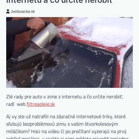
zvolavacka.sk
Zlé rady pre auto v zime z internetu a čo určite nerobiť,
radí web
filtreaoleje.sk
Aj vy ste už natrafili na zázračné internetové triky, ktoré
sľubujú bezproblémovú zimu s vašim štvorkolesovým
miláčikom? Hoci na videu či po prečítaní vyzerajú na prvý
pohľad geniálne, v realite si nimi môžete privodiť poriadne