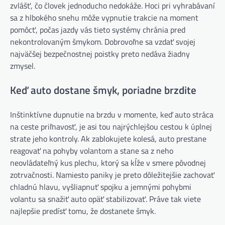
zvlášť, čo človek jednoducho nedokáže. Hoci pri vyhrabávaní
sa z hlbokého snehu môže vypnutie trakcie na moment
pomôcť, počas jazdy vás tieto systémy chránia pred
nekontrolovaným šmykom. Dobrovoľne sa vzdať svojej
najväčšej bezpečnostnej poistky preto nedáva žiadny
zmysel.
Keď auto dostane šmyk, poriadne brzdite
Inštinktívne dupnutie na brzdu v momente, keď auto stráca
na ceste priľnavosť, je asi tou najrýchlejšou cestou k úplnej
strate jeho kontroly. Ak zablokujete kolesá, auto prestane
reagovať na pohyby volantom a stane sa z neho
neovládateľný kus plechu, ktorý sa kĺže v smere pôvodnej
zotrvačnosti. Namiesto paniky je preto dôležitejšie zachovať
chladnú hlavu, vyšliapnuť spojku a jemnými pohybmi
volantu sa snažiť auto opäť stabilizovať. Práve tak viete
najlepšie predísť tomu, že dostanete šmyk.