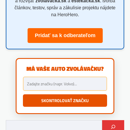
a rozvíjať
zvolavacka.sk
a
estekacka.sk
. tvorba
článkov, testov, správ a zákulisie projektu nájdete
na HeroHero.
Pridať sa k odberateľom
MÁ VAŠE AUTO ZVOLÁVAČKU?
SKONTROLOVAŤ ZNAČKU