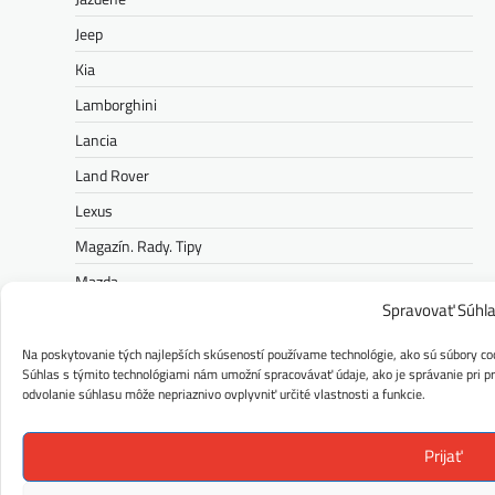
Jeep
Kia
Lamborghini
Lancia
Land Rover
Lexus
Magazín. Rady. Tipy
Mazda
Spravovať Súhl
Mercedes-Benz
MG
Na poskytovanie tých najlepších skúseností používame technológie, ako sú súbory coo
Súhlas s týmito technológiami nám umožní spracovávať údaje, ako je správanie pri pre
Mini
odvolanie súhlasu môže nepriaznivo ovplyvniť určité vlastnosti a funkcie.
Nissan
Prijať
Opel
Peugeot