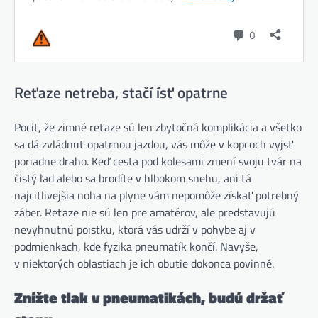
Reťaze netreba, stačí ísť opatrne
Pocit, že zimné reťaze sú len zbytočná komplikácia a všetko
sa dá zvládnuť opatrnou jazdou, vás môže v kopcoch vyjsť
poriadne draho. Keď cesta pod kolesami zmení svoju tvár na
čistý ľad alebo sa brodíte v hlbokom snehu, ani tá
najcitlivejšia noha na plyne vám nepomôže získať potrebný
záber. Reťaze nie sú len pre amatérov, ale predstavujú
nevyhnutnú poistku, ktorá vás udrží v pohybe aj v
podmienkach, kde fyzika pneumatík končí. Navyše,
v niektorých oblastiach je ich obutie dokonca povinné.
Znížte tlak v pneumatikách, budú držať