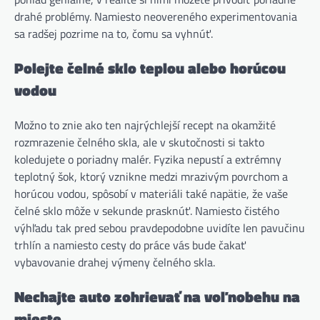
drahé problémy. Namiesto neovereného experimentovania
sa radšej pozrime na to, čomu sa vyhnúť.
Polejte čelné sklo teplou alebo horúcou
vodou
Možno to znie ako ten najrýchlejší recept na okamžité
rozmrazenie čelného skla, ale v skutočnosti si takto
koledujete o poriadny malér. Fyzika nepustí a extrémny
teplotný šok, ktorý vznikne medzi mrazivým povrchom a
horúcou vodou, spôsobí v materiáli také napätie, že vaše
čelné sklo môže v sekunde prasknúť. Namiesto čistého
výhľadu tak pred sebou pravdepodobne uvidíte len pavučinu
trhlín a namiesto cesty do práce vás bude čakať
vybavovanie drahej výmeny čelného skla.
Nechajte auto zohrievať na voľnobehu na
mieste