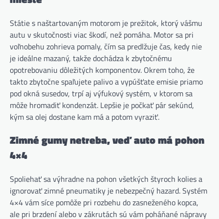
Státie s naštartovaným motorom je prežitok, ktorý vášmu
autu v skutočnosti viac škodí, než pomáha. Motor sa pri
voľnobehu zohrieva pomaly, čím sa predlžuje čas, kedy nie
je ideálne mazaný, takže dochádza k zbytočnému
opotrebovaniu dôležitých komponentov. Okrem toho, že
takto zbytočne spaľujete palivo a vypúšťate emisie priamo
pod okná susedov, trpí aj výfukový systém, v ktorom sa
môže hromadiť kondenzát. Lepšie je počkať pár sekúnd,
kým sa olej dostane kam má a potom vyraziť.
Zimné gumy netreba, veď auto má pohon
4×4
Spoliehať sa výhradne na pohon všetkých štyroch kolies a
ignorovať zimné pneumatiky je nebezpečný hazard. Systém
4×4 vám síce pomôže pri rozbehu do zasneženého kopca,
ale pri brzdení alebo v zákrutách sú vám poháňané nápravy