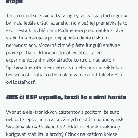
stopu
Tento nápad síce vychádza z logiky, že väčšia plocha gumy
by mala lepšie držať na snehu, no v bežnej premávke je to
skôr cesta k problémom. Podhustená pneumatika stráca
stabilitu a riskujete pri nej aj poškodenie disku na
nerovnostiach. Moderné zimné plášte fungujú správne
práve pri tlaku, ktorý predpísal výrobca, takže
experimentovaním skôr stratíte kontrolu nad autom.
Správna hustota pneumatík, sú nielen v zime základom
bezpečnosti, zatiaľ čo tie mäkké vám akurát tak zhoršia
ovládateľnosť.
ABS či ESP vypnite, brzdí to s nimi horšie
Vypnutie elektronických asistentov s pocitom, že auto
ovládate lepšie, je na zasnežených cestách poriadny risk.
Systémy ako ABS alebo ESP dokážu v zlomku sekundy
korigovať stabilitu a brzdný účinok na každom kolese