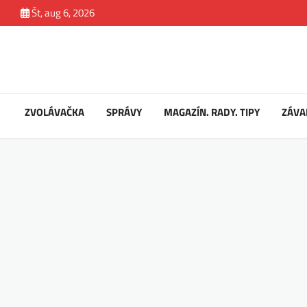
Skip
Št, aug 6, 2026
to
content
ZVOLÁVAČKA
SPRÁVY
MAGAZÍN. RADY. TIPY
ZÁVA