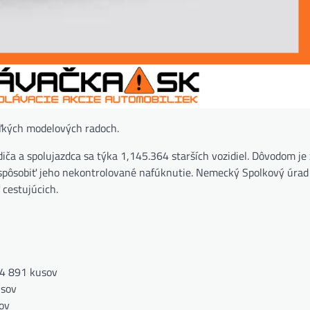
oľkých modelových radoch.
iča a spolujazdca sa týka 1,145.364 starších vozidiel. Dôvodom je
u spôsobiť jeho nekontrolované nafúknutie. Nemecký Spolkový úrad
cestujúcich.
24 891 kusov
usov
ov