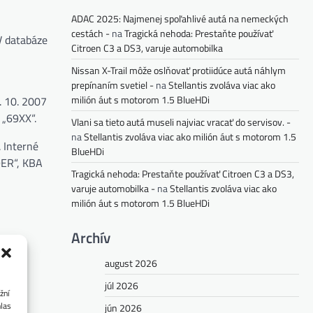
ADAC 2025: Najmenej spoľahlivé autá na nemeckých
cestách -
na
Tragická nehoda: Prestaňte používať
V databáze
Citroen C3 a DS3, varuje automobilka
Nissan X-Trail môže oslňovať protiidúce autá náhlym
prepínaním svetiel -
na
Stellantis zvoláva viac ako
milión áut s motorom 1.5 BlueHDi
. 10. 2007
 „69XX“.
Vlani sa tieto autá museli najviac vracať do servisov. -
na
Stellantis zvoláva viac ako milión áut s motorom 1.5
 Interné
BlueHDi
9ER“, KBA
Tragická nehoda: Prestaňte používať Citroen C3 a DS3,
varuje automobilka -
na
Stellantis zvoláva viac ako
milión áut s motorom 1.5 BlueHDi
Archív
august 2026
júl 2026
žní
hlas
jún 2026