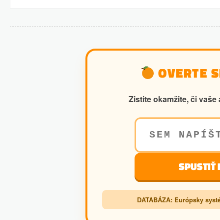
OVERTE SI
Zistite okamžite, či va
SPUSTIŤ
DATABÁZA: Európsky systé