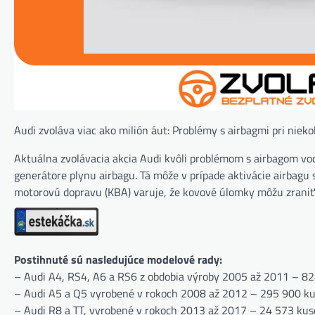
Audi zvoláva viac ako milión áut: Problémy s airbagmi pri niek
Aktuálna zvolávacia akcia Audi kvôli problémom s airbagom vod
generátore plynu airbagu. Tá môže v prípade aktivácie airbag
motorovú dopravu (KBA) varuje, že kovové úlomky môžu zraniť 
Postihnuté sú nasledujúce modelové rady:
– Audi A4, RS4, A6 a RS6 z obdobia výroby 2005 až 2011 – 8
– Audi A5 a Q5 vyrobené v rokoch 2008 až 2012 – 295 900 k
– Audi R8 a TT, vyrobené v rokoch 2013 až 2017 – 24 573 kus