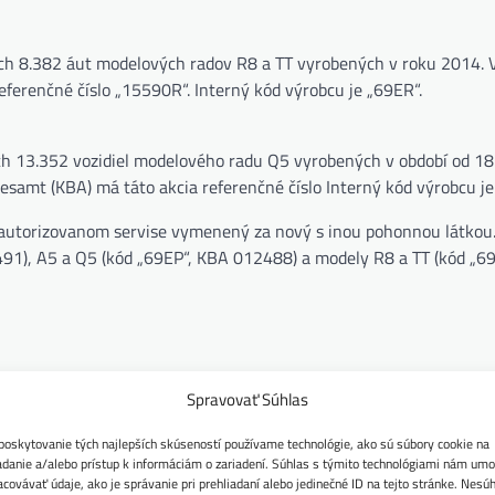
ších 8.382 áut modelových radov R8 a TT vyrobených v roku 2014. 
erenčné číslo „15590R“. Interný kód výrobcu je „69ER“.
ších 13.352 vozidiel modelového radu Q5 vyrobených v období od 18
samt (KBA) má táto akcia referenčné číslo Interný kód výrobcu je
 autorizovanom servise vymenený za nový s inou pohonnou látkou.
491), A5 a Q5 (kód „69EP“, KBA 012488) a modely R8 a TT (kód „6
Spravovať Súhlas
poskytovanie tých najlepších skúseností používame technológie, ako sú súbory cookie na
adanie a/alebo prístup k informáciám o zariadení. Súhlas s týmito technológiami nám umo
acovávať údaje, ako je správanie pri prehliadaní alebo jedinečné ID na tejto stránke. Nesú