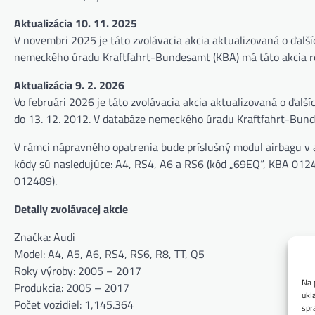
Aktualizácia 10. 11. 2025
V novembri 2025 je táto zvolávacia akcia aktualizovaná o ďal
nemeckého úradu Kraftfahrt-Bundesamt (KBA) má táto akcia ref
Aktualizácia 9. 2. 2026
Vo februári 2026 je táto zvolávacia akcia aktualizovaná o ďal
do 13. 12. 2012. V databáze nemeckého úradu Kraftfahrt-Bunde
V rámci nápravného opatrenia bude príslušný modul airbagu v
kódy sú nasledujúce: A4, RS4, A6 a RS6 (kód „69EQ“, KBA 012
012489).
Detaily zvolávacej akcie
Značka: Audi
Model: A4, A5, A6, RS4, RS6, R8, TT, Q5
Roky výroby: 2005 – 2017
Na 
Produkcia: 2005 – 2017
ukl
Počet vozidiel: 1,145.364
spr