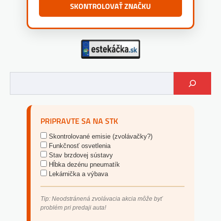
SKONTROLOVAŤ ZNAČKU
PRIPRAVTE SA NA STK
Skontrolované emisie (zvolávačky?)
Funkčnosť osvetlenia
Stav brzdovej sústavy
Hĺbka dezénu pneumatík
Lekárnička a výbava
Tip: Neodstránená zvolávacia akcia môže byť
problém pri predaji auta!