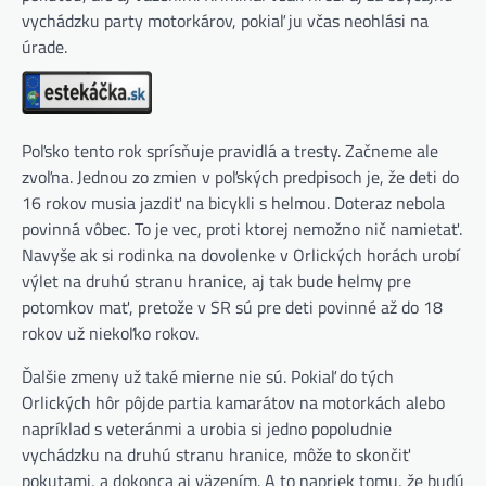
vychádzku party motorkárov, pokiaľ ju včas neohlási na
úrade.
Poľsko tento rok sprísňuje pravidlá a tresty. Začneme ale
zvoľna. Jednou zo zmien v poľských predpisoch je, že deti do
16 rokov musia jazdiť na bicykli s helmou. Doteraz nebola
povinná vôbec. To je vec, proti ktorej nemožno nič namietať.
Navyše ak si rodinka na dovolenke v Orlických horách urobí
výlet na druhú stranu hranice, aj tak bude helmy pre
potomkov mať, pretože v SR sú pre deti povinné až do 18
rokov už niekoľko rokov.
Ďalšie zmeny už také mierne nie sú. Pokiaľ do tých
Orlických hôr pôjde partia kamarátov na motorkách alebo
napríklad s veteránmi a urobia si jedno popoludnie
vychádzku na druhú stranu hranice, môže to skončiť
pokutami, a dokonca aj väzením. A to napriek tomu, že budú