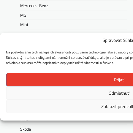
Mercedes-Benz
MG
Mini
Nissan
Spravovať Súhl
Opel
Na poskytovanie tých najlepších skúseností používame technológie, ako sú súbory coo
Peugeot
Súhlas s týmito technológiami nám umožní spracovávať údaje, ako je správanie pri pre
Polestar
odvolanie súhlasu môže nepriaznivo ovplyvniť určité vlastnosti a funkcie.
Porsche
Prijať
Ram
Range Rover
Odmietnuť
Renault
Zobraziť predvoľ
Rolls-Royce
Seat
Škoda