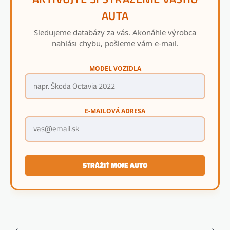
AUTA
Sledujeme databázy za vás. Akonáhle výrobca
nahlási chybu, pošleme vám e-mail.
MODEL VOZIDLA
E-MAILOVÁ ADRESA
STRÁŽIŤ MOJE AUTO
Navigácia
⟵
⟶