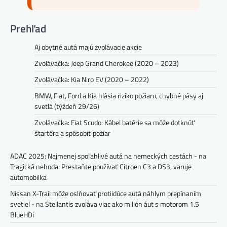
Prehľad
Aj obytné autá majú zvolávacie akcie
Zvolávačka: Jeep Grand Cherokee (2020 – 2023)
Zvolávačka: Kia Niro EV (2020 – 2022)
BMW, Fiat, Ford a Kia hlásia riziko požiaru, chybné pásy aj
svetlá (týždeň 29/26)
Zvolávačka: Fiat Scudo: Kábel batérie sa môže dotknúť
štartéra a spôsobiť požiar
ADAC 2025: Najmenej spoľahlivé autá na nemeckých cestách -
na
Tragická nehoda: Prestaňte používať Citroen C3 a DS3, varuje
automobilka
Nissan X-Trail môže oslňovať protiidúce autá náhlym prepínaním
svetiel -
na
Stellantis zvoláva viac ako milión áut s motorom 1.5
BlueHDi