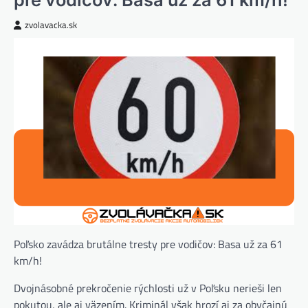
zvolavacka.sk
Poľsko zavádza brutálne tresty pre vodičov: Basa už za 61
km/h!
Dvojnásobné prekročenie rýchlosti už v Poľsku nerieši len
pokutou, ale aj väzením. Kriminál však hrozí aj za obyčajnú